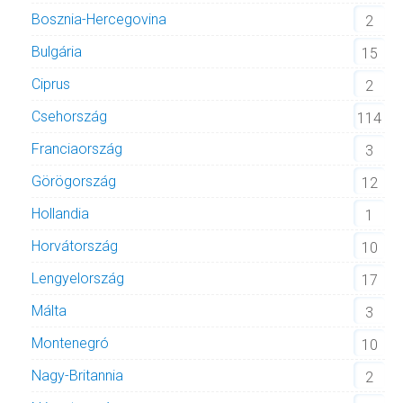
Bosznia-Hercegovina
2
Bulgária
15
Ciprus
2
Csehország
114
Franciaország
3
Görögország
12
Hollandia
1
Horvátország
10
Lengyelország
17
Málta
3
Montenegró
10
Nagy-Britannia
2