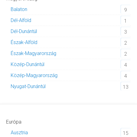
Balaton
9
Dél-Alföld
1
Dél-Dunántúl
3
Észak-Alföld
2
Észak-Magyarország
2
Közép-Dunántúl
4
Közép-Magyarország
4
Nyugat-Dunántúl
13
Európa
Ausztria
15