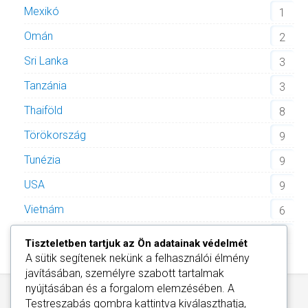
Mexikó
1
Omán
2
Sri Lanka
3
Tanzánia
3
Thaiföld
8
Törökország
9
Tunézia
9
USA
9
Vietnám
6
Zöld-foki Köztársaság
2
Tiszteletben tartjuk az Ön adatainak védelmét
A sütik segítenek nekünk a felhasználói élmény
javításában, személyre szabott tartalmak
nyújtásában és a forgalom elemzésében. A
Testreszabás
gombra kattintva kiválaszthatja,