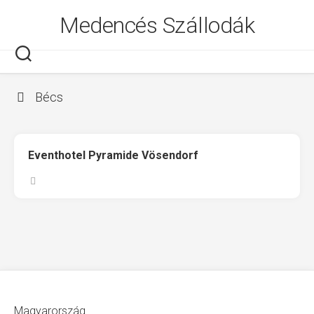
Skip
Medencés Szállodák
to
content
Bécs
Eventhotel Pyramide Vösendorf
Magyarország