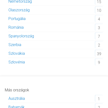
Németország
15
Olaszország
10
Portugália
4
Románia
3
Spanyolország
7
Szerbia
2
Szlovákia
39
Szlovénia
9
Más országok
Ausztrália
1
Bahamák
2