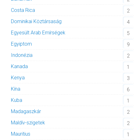
Costa Rica
2
Dominikai Köztársaság
4
Egyesült Arab Emírségek
5
Egyiptom
9
Indonézia
2
Kanada
1
Kenya
3
Kína
6
Kuba
1
Madagaszkár
2
Maldív-szigetek
2
Mauritius
1