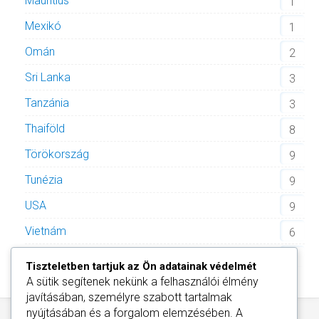
Mauritius
1
Mexikó
1
Omán
2
Sri Lanka
3
Tanzánia
3
Thaiföld
8
Törökország
9
Tunézia
9
USA
9
Vietnám
6
Zöld-foki Köztársaság
2
Tiszteletben tartjuk az Ön adatainak védelmét
A sütik segítenek nekünk a felhasználói élmény
javításában, személyre szabott tartalmak
nyújtásában és a forgalom elemzésében. A