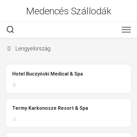
Skip
Medencés Szállodák
to
content
Lengyelország
Hotel Buczyński Medical & Spa
Termy Karkonosze Resort & Spa