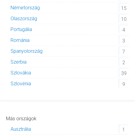
Németország
15
Olaszország
10
Portugália
4
Románia
3
Spanyolország
7
Szerbia
2
Szlovákia
39
Szlovénia
9
Más országok
Ausztrália
1