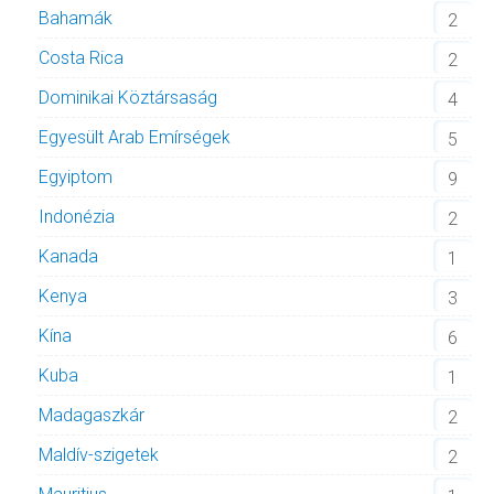
Bahamák
2
Costa Rica
2
Dominikai Köztársaság
4
Egyesült Arab Emírségek
5
Egyiptom
9
Indonézia
2
Kanada
1
Kenya
3
Kína
6
Kuba
1
Madagaszkár
2
Maldív-szigetek
2