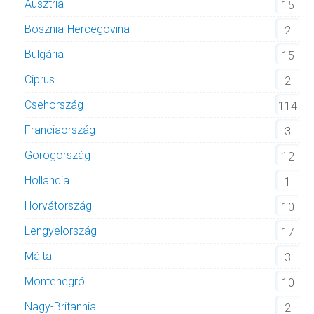
Ausztria
15
Bosznia-Hercegovina
2
Bulgária
15
Ciprus
2
Csehország
114
Franciaország
3
Görögország
12
Hollandia
1
Horvátország
10
Lengyelország
17
Málta
3
Montenegró
10
Nagy-Britannia
2