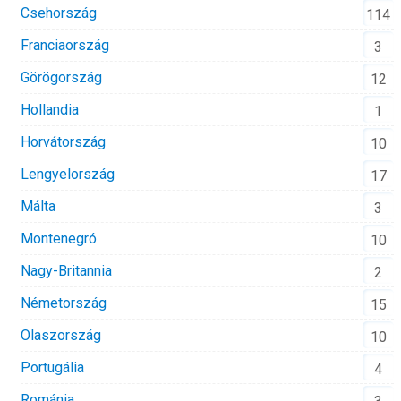
Csehország
114
Franciaország
3
Görögország
12
Hollandia
1
Horvátország
10
Lengyelország
17
Málta
3
Montenegró
10
Nagy-Britannia
2
Németország
15
Olaszország
10
Portugália
4
Románia