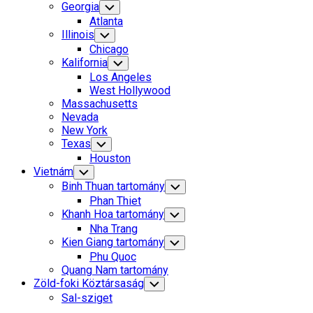
Georgia
Toggle
Child
Atlanta
Menu
Illinois
Toggle
Child
Chicago
Menu
Kalifornia
Toggle
Child
Los Angeles
Menu
West Hollywood
Massachusetts
Nevada
New York
Texas
Toggle
Child
Houston
Menu
Vietnám
Toggle
Child
Binh Thuan tartomány
Toggle
Menu
Child
Phan Thiet
Menu
Khanh Hoa tartomány
Toggle
Child
Nha Trang
Menu
Kien Giang tartomány
Toggle
Child
Phu Quoc
Menu
Quang Nam tartomány
Zöld-foki Köztársaság
Toggle
Child
Sal-sziget
Menu