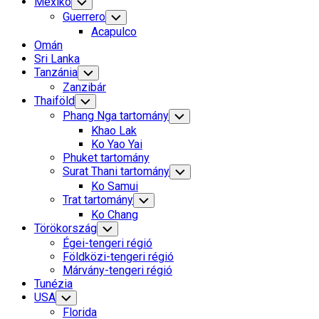
Page:
Mexikó
Toggle
Child
Guerrero
Toggle
Menu
Child
Acapulco
Menu
Omán
Sri Lanka
Tanzánia
Toggle
Child
Zanzibár
Menu
Thaiföld
Toggle
Child
Phang Nga tartomány
Toggle
Menu
Child
Khao Lak
Menu
Ko Yao Yai
Phuket tartomány
Surat Thani tartomány
Toggle
Child
Ko Samui
Menu
Trat tartomány
Toggle
Child
Ko Chang
Menu
Törökország
Toggle
Child
Égei-tengeri régió
Menu
Földközi-tengeri régió
Márvány-tengeri régió
Tunézia
USA
Toggle
Child
Florida
Menu