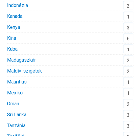
Indonézia
2
Kanada
1
Kenya
3
Kína
6
Kuba
1
Madagaszkár
2
Maldív-szigetek
2
Mauritius
1
Mexikó
1
Omán
2
Sri Lanka
3
Tanzánia
3