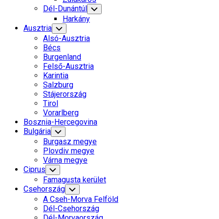
Current
Dél-Dunántúl
Toggle
Child
Page:
Harkány
Menu
Ausztria
Toggle
Child
Alsó-Ausztria
Menu
Bécs
Burgenland
Felső-Ausztria
Karintia
Salzburg
Stájerország
Tirol
Vorarlberg
Bosznia-Hercegovina
Bulgária
Toggle
Child
Burgasz megye
Menu
Plovdiv megye
Várna megye
Ciprus
Toggle
Child
Famagusta kerület
Menu
Csehország
Toggle
Child
A Cseh-Morva Felföld
Menu
Dél-Csehország
Dél-Morvaország