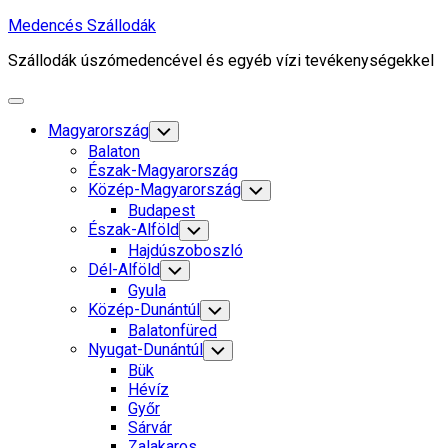
Skip
Medencés Szállodák
to
Szállodák úszómedencével és egyéb vízi tevékenységekkel
content
Expand
Menu
Current
Magyarország
Toggle
Child
Page
Balaton
Menu
Parent
Észak-Magyarország
Közép-Magyarország
Toggle
Child
Budapest
Menu
Észak-Alföld
Toggle
Child
Hajdúszoboszló
Menu
Dél-Alföld
Toggle
Child
Gyula
Menu
Közép-Dunántúl
Toggle
Child
Balatonfüred
Menu
Nyugat-Dunántúl
Toggle
Child
Bük
Menu
Hévíz
Győr
Sárvár
Zalakaros