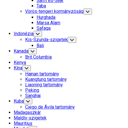
Sarm es-Sejk
Menu
Taba
Vörös-tengeri kormányzóság
Toggle
Child
Hurghada
Menu
Marsa Alam
Safaga
Indonézia
Toggle
Child
Kis-Szunda-szigetek
Toggle
Menu
Child
Bali
Menu
Kanada
Toggle
Child
Brit Columbia
Menu
Kenya
Kína
Toggle
Child
Hajnan tartomány
Menu
Kuangtung tartomány
Liaoning tartomány
Peking
Sanghaj
Kuba
Toggle
Child
Ciego de Ávila tartomány
Menu
Madagaszkár
Maldív-szigetek
Mauritius