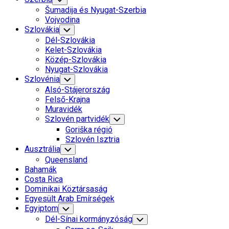
Child
Šumadija és Nyugat-Szerbia
Menu
Vojvodina
Szlovákia
Toggle
Child
Dél-Szlovákia
Menu
Kelet-Szlovákia
Közép-Szlovákia
Nyugat-Szlovákia
Szlovénia
Toggle
Child
Alsó-Stájerország
Menu
Felső-Krajna
Muravidék
Szlovén partvidék
Toggle
Child
Goriška régió
Menu
Szlovén Isztria
Ausztrália
Toggle
Child
Queensland
Menu
Bahamák
Costa Rica
Dominikai Köztársaság
Egyesült Arab Emírségek
Egyiptom
Toggle
Child
Dél-Sínai kormányzóság
Toggle
Menu
Child