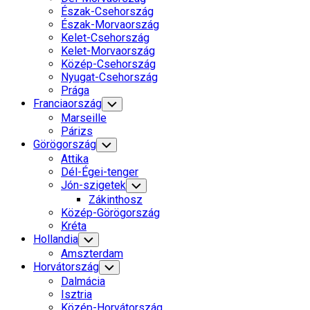
Észak-Csehország
Észak-Morvaország
Kelet-Csehország
Kelet-Morvaország
Közép-Csehország
Nyugat-Csehország
Prága
Franciaország
Toggle
Child
Marseille
Menu
Párizs
Görögország
Toggle
Child
Attika
Menu
Dél-Égei-tenger
Jón-szigetek
Toggle
Child
Zákinthosz
Menu
Közép-Görögország
Kréta
Hollandia
Toggle
Child
Amszterdam
Menu
Horvátország
Toggle
Child
Dalmácia
Menu
Isztria
Közép-Horvátország