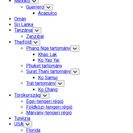
Mexikó
Toggle
Child
Guerrero
Toggle
Menu
Child
Acapulco
Menu
Omán
Sri Lanka
Tanzánia
Toggle
Child
Zanzibár
Menu
Thaiföld
Toggle
Child
Phang Nga tartomány
Toggle
Menu
Child
Khao Lak
Menu
Ko Yao Yai
Phuket tartomány
Surat Thani tartomány
Toggle
Child
Ko Samui
Menu
Trat tartomány
Toggle
Child
Ko Chang
Menu
Törökország
Toggle
Child
Égei-tengeri régió
Menu
Földközi-tengeri régió
Márvány-tengeri régió
Tunézia
USA
Toggle
Child
Florida
Menu