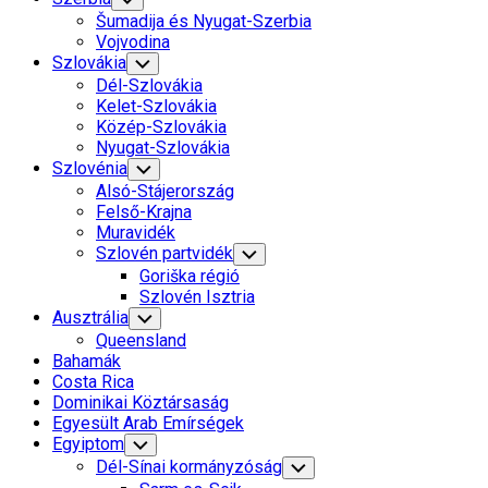
Child
Šumadija és Nyugat-Szerbia
Menu
Vojvodina
Szlovákia
Toggle
Child
Dél-Szlovákia
Menu
Kelet-Szlovákia
Közép-Szlovákia
Nyugat-Szlovákia
Szlovénia
Toggle
Child
Alsó-Stájerország
Menu
Felső-Krajna
Muravidék
Szlovén partvidék
Toggle
Child
Goriška régió
Menu
Szlovén Isztria
Ausztrália
Toggle
Child
Queensland
Menu
Bahamák
Costa Rica
Dominikai Köztársaság
Egyesült Arab Emírségek
Egyiptom
Toggle
Child
Dél-Sínai kormányzóság
Toggle
Menu
Child