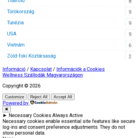
Thaiföld
8
Törökország
9
Tunézia
9
USA
9
Vietnám
6
Zöld-foki Köztársaság
2
Információ
/
Kapcsolat
/
Információk a Cookies
Wellness Szállodák Magyarországon
Copyright © 2026
Customize
Reject All
Accept All
Powered by
✖
►
Necessary Cookies
Always Active
Necessary cookies enable essential site features like secure
log-ins and consent preference adjustments. They do not
store personal data.