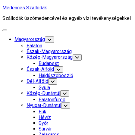
Skip
Medencés Szállodák
to
Szállodák úszómedencével és egyéb vízi tevékenységekkel
content
Expand
Menu
Magyarország
Toggle
Child
Balaton
Menu
Észak-Magyarország
Közép-Magyarország
Toggle
Child
Budapest
Menu
Észak-Alföld
Toggle
Child
Hajdúszoboszló
Menu
Dél-Alföld
Toggle
Child
Gyula
Menu
Közép-Dunántúl
Toggle
Child
Balatonfüred
Menu
Nyugat-Dunántúl
Toggle
Child
Bük
Menu
Hévíz
Győr
Sárvár
Zalakaros