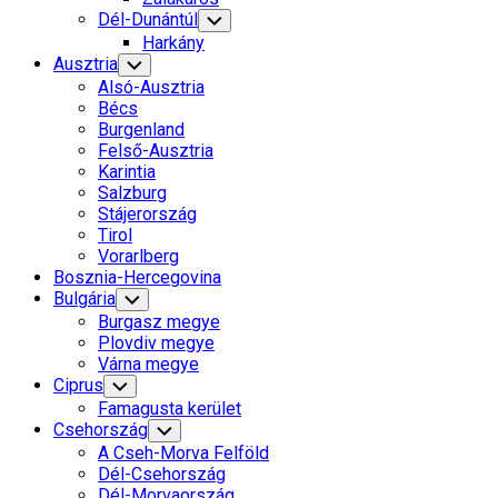
Dél-Dunántúl
Toggle
Child
Harkány
Menu
Ausztria
Toggle
Child
Alsó-Ausztria
Menu
Bécs
Burgenland
Felső-Ausztria
Karintia
Salzburg
Stájerország
Tirol
Vorarlberg
Bosznia-Hercegovina
Bulgária
Toggle
Child
Burgasz megye
Menu
Plovdiv megye
Várna megye
Ciprus
Toggle
Child
Famagusta kerület
Menu
Csehország
Toggle
Child
A Cseh-Morva Felföld
Menu
Dél-Csehország
Dél-Morvaország