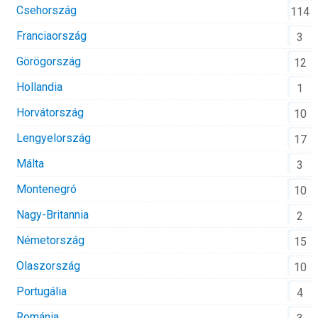
Csehország
114
Franciaország
3
Görögország
12
Hollandia
1
Horvátország
10
Lengyelország
17
Málta
3
Montenegró
10
Nagy-Britannia
2
Németország
15
Olaszország
10
Portugália
4
Románia