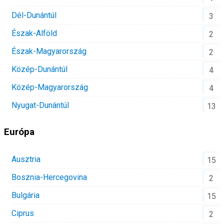
Dél-Dunántúl
3
Észak-Alföld
2
Észak-Magyarország
2
Közép-Dunántúl
4
Közép-Magyarország
4
Nyugat-Dunántúl
13
Európa
Ausztria
15
Bosznia-Hercegovina
2
Bulgária
15
Ciprus
2