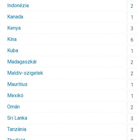
Indonézia
2
Kanada
1
Kenya
3
Kína
6
Kuba
1
Madagaszkár
2
Maldív-szigetek
2
Mauritius
1
Mexikó
1
Omán
2
Sri Lanka
3
Tanzánia
3