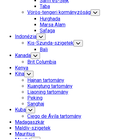
Sarm es-Sejk
Menu
Taba
Vörös-tengeri kormányzóság
Toggle
Child
Hurghada
Menu
Marsa Alam
Safaga
Indonézia
Toggle
Child
Kis-Szunda-szigetek
Toggle
Menu
Child
Bali
Menu
Kanada
Toggle
Child
Brit Columbia
Menu
Kenya
Kína
Toggle
Child
Hajnan tartomány
Menu
Kuangtung tartomány
Liaoning tartomány
Peking
Sanghaj
Kuba
Toggle
Child
Ciego de Ávila tartomány
Menu
Madagaszkár
Maldív-szigetek
Mauritius