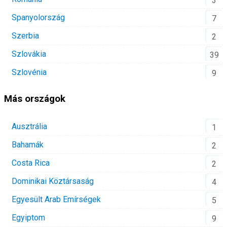
3
Spanyolország
7
Szerbia
2
Szlovákia
39
Szlovénia
9
Más országok
Ausztrália
1
Bahamák
2
Costa Rica
2
Dominikai Köztársaság
4
Egyesült Arab Emírségek
5
Egyiptom
9