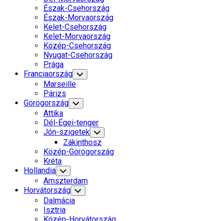
Észak-Csehország
Észak-Morvaország
Kelet-Csehország
Kelet-Morvaország
Közép-Csehország
Nyugat-Csehország
Prága
Franciaország
Toggle
Child
Marseille
Menu
Párizs
Görögország
Toggle
Child
Attika
Menu
Dél-Égei-tenger
Jón-szigetek
Toggle
Child
Zákinthosz
Menu
Közép-Görögország
Kréta
Hollandia
Toggle
Child
Amszterdam
Menu
Horvátország
Toggle
Child
Dalmácia
Menu
Isztria
Közép-Horvátország