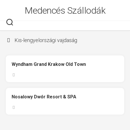
Skip
Medencés Szállodák
to
content
Kis-lengyelországi vajdaság
Wyndham Grand Krakow Old Town
Nosalowy Dwór Resort & SPA