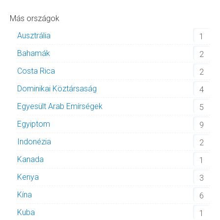
Más országok
Ausztrália
1
Bahamák
2
Costa Rica
2
Dominikai Köztársaság
4
Egyesült Arab Emírségek
5
Egyiptom
9
Indonézia
2
Kanada
1
Kenya
3
Kína
6
Kuba
1