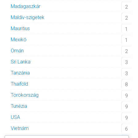
Madagaszkár
2
Maldív-szigetek
2
Mauritius
1
Mexikó
1
Omán
2
Sri Lanka
3
Tanzánia
3
Thaiföld
8
Törökország
9
Tunézia
9
USA
9
Vietnám
6