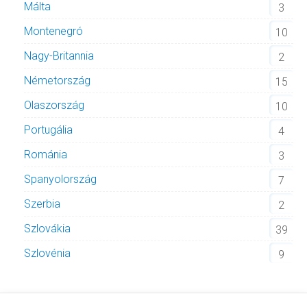
Málta
3
Montenegró
10
Nagy-Britannia
2
Németország
15
Olaszország
10
Portugália
4
Románia
3
Spanyolország
7
Szerbia
2
Szlovákia
39
Szlovénia
9