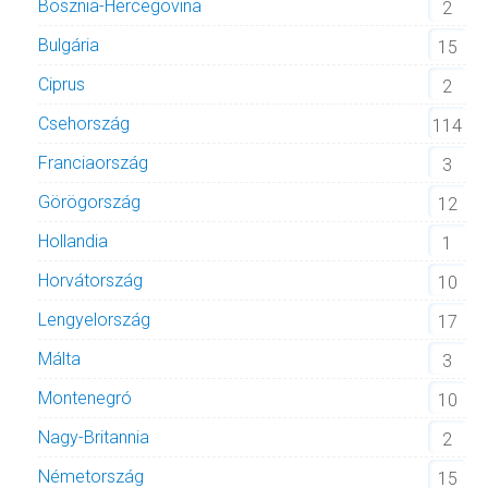
Bosznia-Hercegovina
2
Bulgária
15
Ciprus
2
Csehország
114
Franciaország
3
Görögország
12
Hollandia
1
Horvátország
10
Lengyelország
17
Málta
3
Montenegró
10
Nagy-Britannia
2
Németország
15