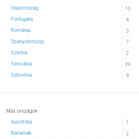
Olaszország
10
Portugália
4
Románia
3
Spanyolország
7
Szerbia
2
Szlovákia
39
Szlovénia
9
Más országok
Ausztrália
1
Bahamák
2