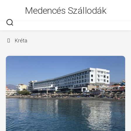
Skip
Medencés Szállodák
to
content
Kréta