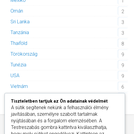
Mexikó
1
Omán
2
Sri Lanka
3
Tanzánia
3
Thaiföld
8
Törökország
9
Tunézia
9
USA
9
Vietnám
6
Zöld-foki Köztársaság
2
Tiszteletben tartjuk az Ön adatainak védelmét
A sütik segítenek nekünk a felhasználói élmény
javításában, személyre szabott tartalmak
nyújtásában és a forgalom elemzésében. A
Testreszabás
gombra kattintva kiválaszthatja,
hogy mely sütiket engedélyezi. Kattintson az