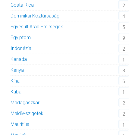
Costa Rica
2
Dominikai Köztársaság
4
Egyesült Arab Emírségek
5
Egyiptom
9
Indonézia
2
Kanada
1
Kenya
3
Kína
6
Kuba
1
Madagaszkár
2
Maldív-szigetek
2
Mauritius
1