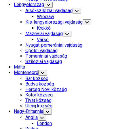
Lengyelország
Toggle
Child
Alsó-sziléziai vajdaság
Toggle
Menu
Child
Wrocław
Menu
Kis-lengyelországi vajdaság
Toggle
Child
Krakkó
Menu
Mazóviai vajdaság
Toggle
Child
Varsó
Menu
Nyugat-pomerániai vajdaság
Opolei vajdaság
Pomerániai vajdaság
Sziléziai vajdaság
Málta
Montenegró
Toggle
Child
Bar község
Menu
Budva község
Herceg Novi község
Kotor község
Tivat község
Ulcinj község
Nagy-Britannia
Toggle
Child
Anglia
Toggle
Menu
Child
London
Menu
Wales