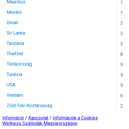
Mauritius
1
Mexikó
1
Omán
2
Sri Lanka
3
Tanzánia
3
Thaiföld
8
Törökország
9
Tunézia
9
USA
9
Vietnám
6
Zöld-foki Köztársaság
2
Információ
/
Kapcsolat
/
Információk a Cookies
Wellness Szállodák Magyarországon