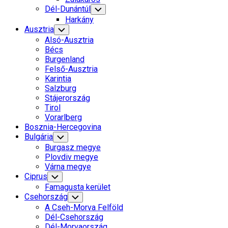
Dél-Dunántúl
Toggle
Child
Harkány
Menu
Ausztria
Toggle
Child
Alsó-Ausztria
Menu
Bécs
Burgenland
Felső-Ausztria
Karintia
Salzburg
Stájerország
Tirol
Vorarlberg
Bosznia-Hercegovina
Bulgária
Toggle
Child
Burgasz megye
Menu
Plovdiv megye
Várna megye
Ciprus
Toggle
Child
Famagusta kerület
Menu
Current
Csehország
Toggle
Child
Page
A Cseh-Morva Felföld
Menu
Parent
Dél-Csehország
Dél-Morvaország