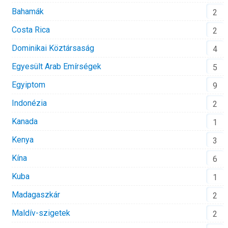
Bahamák
2
Costa Rica
2
Dominikai Köztársaság
4
Egyesült Arab Emírségek
5
Egyiptom
9
Indonézia
2
Kanada
1
Kenya
3
Kína
6
Kuba
1
Madagaszkár
2
Maldív-szigetek
2