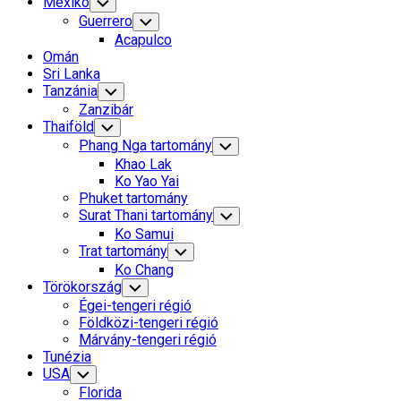
Mexikó
Toggle
Child
Guerrero
Toggle
Menu
Child
Acapulco
Menu
Omán
Sri Lanka
Tanzánia
Toggle
Child
Zanzibár
Menu
Thaiföld
Toggle
Child
Phang Nga tartomány
Toggle
Menu
Child
Khao Lak
Menu
Ko Yao Yai
Phuket tartomány
Surat Thani tartomány
Toggle
Child
Ko Samui
Menu
Trat tartomány
Toggle
Child
Ko Chang
Menu
Törökország
Toggle
Child
Égei-tengeri régió
Menu
Földközi-tengeri régió
Márvány-tengeri régió
Tunézia
USA
Toggle
Child
Florida
Menu