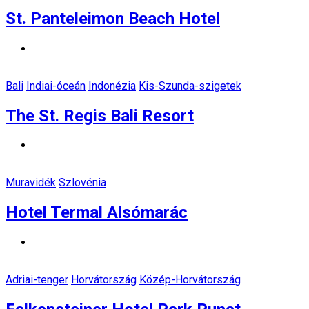
St. Panteleimon Beach Hotel
Bali
Indiai-óceán
Indonézia
Kis-Szunda-szigetek
The St. Regis Bali Resort
Muravidék
Szlovénia
Hotel Termal Alsómarác
Adriai-tenger
Horvátország
Közép-Horvátország