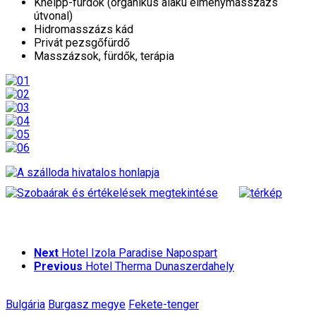
Kneipp-fürdők (organikus alakú élménymasszázs
útvonal)
Hidromasszázs kád
Privát pezsgőfürdő
Masszázsok, fürdők, terápia
Next
Hotel Izola Paradise Napospart
Previous
Hotel Therma Dunaszerdahely
Bulgária
Burgasz megye
Fekete-tenger