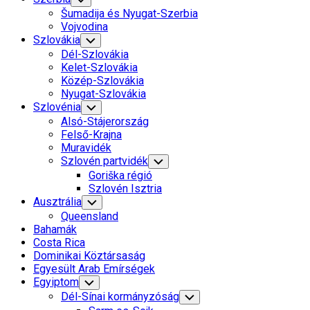
Child
Šumadija és Nyugat-Szerbia
Menu
Vojvodina
Szlovákia
Toggle
Child
Dél-Szlovákia
Menu
Kelet-Szlovákia
Közép-Szlovákia
Nyugat-Szlovákia
Szlovénia
Toggle
Child
Alsó-Stájerország
Menu
Felső-Krajna
Muravidék
Szlovén partvidék
Toggle
Child
Goriška régió
Menu
Szlovén Isztria
Ausztrália
Toggle
Child
Queensland
Menu
Bahamák
Costa Rica
Dominikai Köztársaság
Egyesült Arab Emírségek
Egyiptom
Toggle
Child
Dél-Sínai kormányzóság
Toggle
Menu
Child