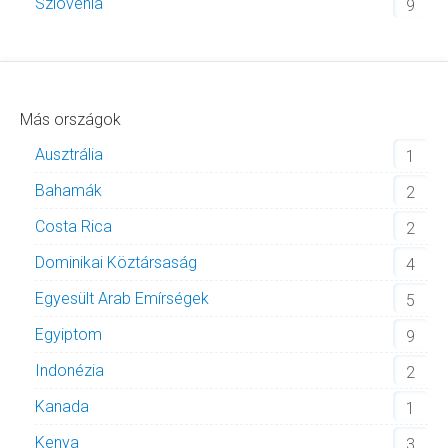
Szlovénia
9
Más országok
Ausztrália
1
Bahamák
2
Costa Rica
2
Dominikai Köztársaság
4
Egyesült Arab Emírségek
5
Egyiptom
9
Indonézia
2
Kanada
1
Kenya
3