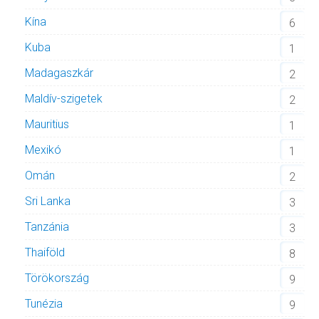
Kína
6
Kuba
1
Madagaszkár
2
Maldív-szigetek
2
Mauritius
1
Mexikó
1
Omán
2
Sri Lanka
3
Tanzánia
3
Thaiföld
8
Törökország
9
Tunézia
9