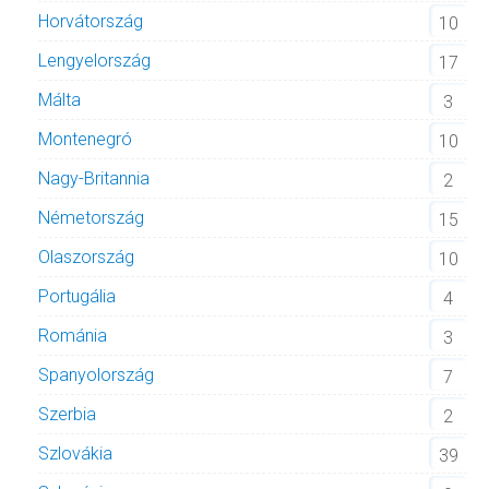
Horvátország
10
Lengyelország
17
Málta
3
Montenegró
10
Nagy-Britannia
2
Németország
15
Olaszország
10
Portugália
4
Románia
3
Spanyolország
7
Szerbia
2
Szlovákia
39