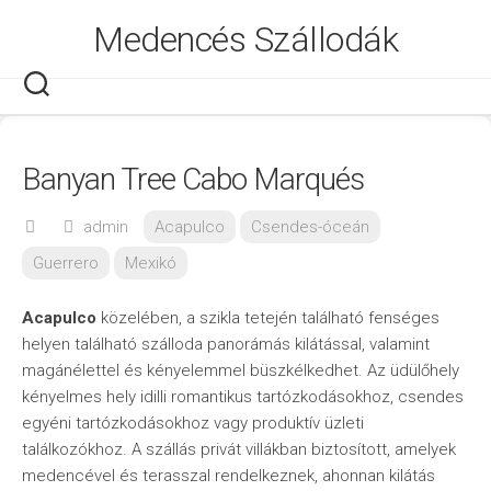
Skip
Medencés Szállodák
to
content
Banyan Tree Cabo Marqués
admin
Acapulco
Csendes-óceán
Guerrero
Mexikó
Acapulco
közelében, a szikla tetején található fenséges
helyen található szálloda panorámás kilátással, valamint
magánélettel és kényelemmel büszkélkedhet. Az üdülőhely
kényelmes hely idilli romantikus tartózkodásokhoz, csendes
egyéni tartózkodásokhoz vagy produktív üzleti
találkozókhoz. A szállás privát villákban biztosított, amelyek
medencével és terasszal rendelkeznek, ahonnan kilátás