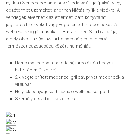
nyílik a Csendes-óceánra. A szálloda saját golfpályát vagy
edzőtermet üzemeltet, ahonnan kilátás nyílik a vidékre. A
vendégek élvezhetik az éttermet, bárt, könyvtárat,
jógalétesítményeket vagy végtelenített medencéket. A
wellness szolgáltatásokat a Banyan Tree Spa biztosítja,
amely ötvözi az ősi ázsiai bölcsesség és a mexikói
természet gazdagsága közötti harmóniát.
Homokos Icacos strand felhőkarcolók és hegyek
hátterében (3 km-re)
2 × végtelenített medence, grillbár, privát medencék a
villákban
Helyi alapanyagokat használó wellnessközpont
Személyre szabott kezelések