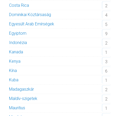
Costa Rica
2
Dominikai Köztársaság
4
Egyesült Arab Emírségek
5
Egyiptom
9
Indonézia
2
Kanada
1
Kenya
3
Kína
6
Kuba
1
Madagaszkár
2
Maldív-szigetek
2
Mauritius
1