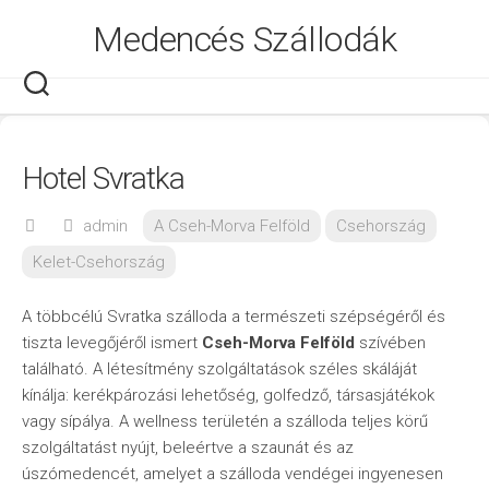
Skip
Medencés Szállodák
to
content
Hotel Svratka
admin
A Cseh-Morva Felföld
Csehország
Kelet-Csehország
A többcélú Svratka szálloda a természeti szépségéről és
tiszta levegőjéről ismert
Cseh-Morva Felföld
szívében
található. A létesítmény szolgáltatások széles skáláját
kínálja: kerékpározási lehetőség, golfedző, társasjátékok
vagy sípálya. A wellness területén a szálloda teljes körű
szolgáltatást nyújt, beleértve a szaunát és az
úszómedencét, amelyet a szálloda vendégei ingyenesen