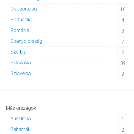
Olaszország
10
Portugália
4
Románia
3
Spanyolország
7
Szerbia
2
Szlovákia
39
Szlovénia
9
Más országok
Ausztrália
1
Bahamák
2