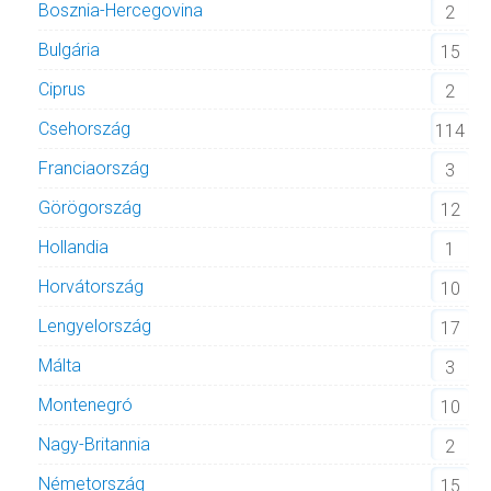
Bosznia-Hercegovina
2
Bulgária
15
Ciprus
2
Csehország
114
Franciaország
3
Görögország
12
Hollandia
1
Horvátország
10
Lengyelország
17
Málta
3
Montenegró
10
Nagy-Britannia
2
Németország
15