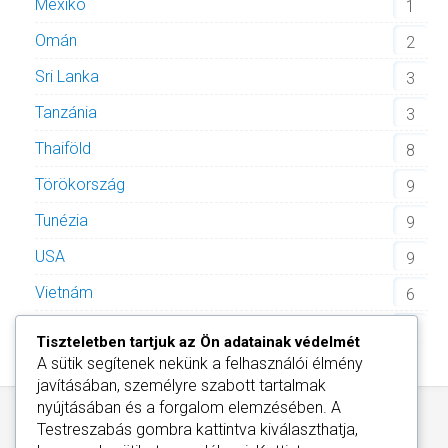
Mexikó
1
Omán
2
Sri Lanka
3
Tanzánia
3
Thaiföld
8
Törökország
9
Tunézia
9
USA
9
Vietnám
6
Zöld-foki Köztársaság
2
Tiszteletben tartjuk az Ön adatainak védelmét
A sütik segítenek nekünk a felhasználói élmény
javításában, személyre szabott tartalmak
nyújtásában és a forgalom elemzésében. A
Testreszabás
gombra kattintva kiválaszthatja,