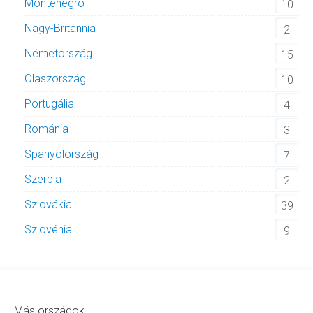
Montenegró
10
Nagy-Britannia
2
Németország
15
Olaszország
10
Portugália
4
Románia
3
Spanyolország
7
Szerbia
2
Szlovákia
39
Szlovénia
9
Más országok