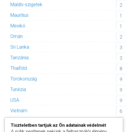
Maldív-szigetek
2
Mauritius
1
Mexikó
1
Omán
2
Sri Lanka
3
Tanzánia
3
Thaiföld
8
Törökország
9
Tunézia
9
USA
9
Vietnám
6
Zöld-foki Köztársaság
2
Tiszteletben tartjuk az Ön adatainak védelmét
A sütik segítenek nekünk a felhasználói élmény