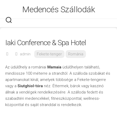
Skip
Medencés Szállodák
to
content
Iaki Conference & Spa Hotel
admin
Fekete-tenger
Románia
Az üdülőhely a romániai
Mamaia
üdülőhelyen található,
mindössze 100 méterre a strandtól. A szálloda szobákat és
apartmanokat kínál, amelyek többsége a Fekete-tengerre
vagy a
Siutghiol-tóra
néz. Éttermek, bárok vagy kaszinó
állnak a vendégek rendelkezésére. A szálloda fedett és
szabadtéri medencékkel, fitneszközponttal, wellness-
központtal és saját stranddal is rendelkezik.