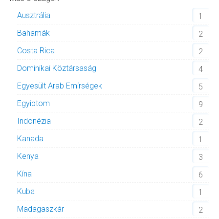
Ausztrália
1
Bahamák
2
Costa Rica
2
Dominikai Köztársaság
4
Egyesült Arab Emírségek
5
Egyiptom
9
Indonézia
2
Kanada
1
Kenya
3
Kína
6
Kuba
1
Madagaszkár
2