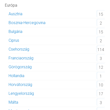
Európa
Ausztria
15
Bosznia-Hercegovina
2
Bulgária
15
Ciprus
2
Csehország
114
Franciaország
3
Görögország
12
Hollandia
1
Horvátország
10
Lengyelország
17
Málta
3