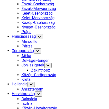
Észak-Csehország
Észak-Morvaország
Kelet-Csehország
Kelet-Morvaország
Közép-Csehország
Nyugat-Csehország
Prága
Franciaország
Toggle
Child
Marseille
Menu
Párizs
Görögország
Toggle
Child
Attika
Menu
Dél-Égei-tenger
Jón-szigetek
Toggle
Child
Zákinthosz
Menu
Közép-Görögország
Kréta
Hollandia
Toggle
Child
Amszterdam
Menu
Horvátország
Toggle
Child
Dalmácia
Menu
Isztria
Közép-Horvátország