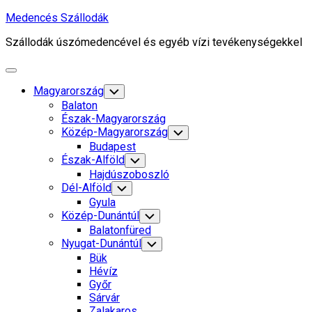
Skip
Medencés Szállodák
to
Szállodák úszómedencével és egyéb vízi tevékenységekkel
content
Expand
Menu
Magyarország
Toggle
Child
Balaton
Menu
Észak-Magyarország
Közép-Magyarország
Toggle
Child
Budapest
Menu
Észak-Alföld
Toggle
Child
Hajdúszoboszló
Menu
Dél-Alföld
Toggle
Child
Gyula
Menu
Közép-Dunántúl
Toggle
Child
Balatonfüred
Menu
Nyugat-Dunántúl
Toggle
Child
Bük
Menu
Hévíz
Győr
Sárvár
Zalakaros