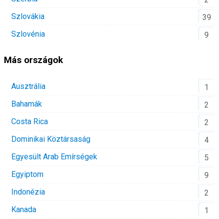
Szlovákia
39
Szlovénia
9
Más országok
Ausztrália
1
Bahamák
2
Costa Rica
2
Dominikai Köztársaság
4
Egyesült Arab Emírségek
5
Egyiptom
9
Indonézia
2
Kanada
1