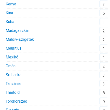
Kenya
3
Kína
6
Kuba
1
Madagaszkár
2
Maldív-szigetek
2
Mauritius
1
Mexikó
1
Omán
2
Sri Lanka
3
Tanzánia
3
Thaiföld
8
Törökország
9