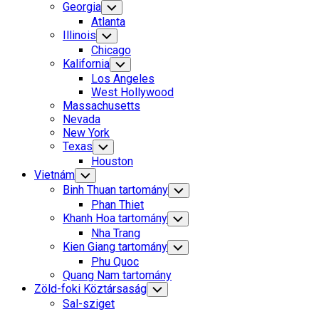
Georgia
Toggle
Child
Atlanta
Menu
Illinois
Toggle
Child
Chicago
Menu
Kalifornia
Toggle
Child
Los Angeles
Menu
West Hollywood
Massachusetts
Nevada
New York
Texas
Toggle
Child
Houston
Menu
Vietnám
Toggle
Child
Binh Thuan tartomány
Toggle
Menu
Child
Phan Thiet
Menu
Khanh Hoa tartomány
Toggle
Child
Nha Trang
Menu
Kien Giang tartomány
Toggle
Child
Phu Quoc
Menu
Quang Nam tartomány
Zöld-foki Köztársaság
Toggle
Child
Sal-sziget
Menu