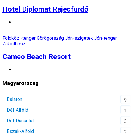
Hotel Diplomat Rajecfürdő
Földközi-tenger
Görögország
Jón-szigetek
Jón-tenger
Zákinthosz
Cameo Beach Resort
Magyarország
Balaton
9
Dél-Alföld
1
Dél-Dunántúl
3
Észak-Alföld
2