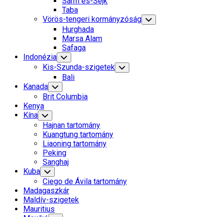
Sarm es-Sejk
Menu
Taba
Vörös-tengeri kormányzóság
Toggle
Child
Hurghada
Menu
Marsa Alam
Safaga
Indonézia
Toggle
Child
Kis-Szunda-szigetek
Toggle
Menu
Child
Bali
Menu
Kanada
Toggle
Child
Brit Columbia
Menu
Kenya
Kína
Toggle
Child
Hajnan tartomány
Menu
Kuangtung tartomány
Liaoning tartomány
Peking
Sanghaj
Kuba
Toggle
Child
Ciego de Ávila tartomány
Menu
Madagaszkár
Maldív-szigetek
Mauritius