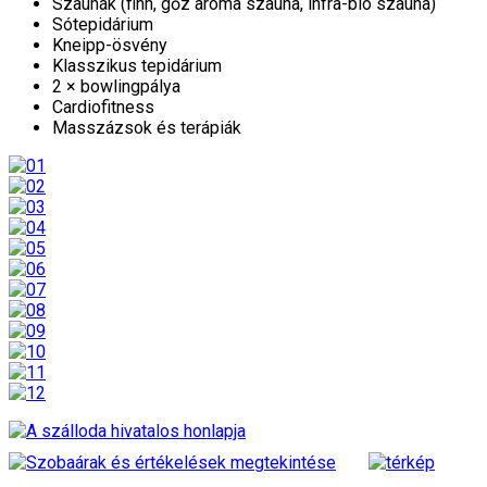
Szaunák (finn, gőz aroma szauna, infra-bio szauna)
Sótepidárium
Kneipp-ösvény
Klasszikus tepidárium
2 × bowlingpálya
Cardiofitness
Masszázsok és terápiák