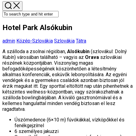
Hotel Park Alsókubin
admin
Közép-Szlovákia
Szlovákia
Tátra
A szálloda a zsolnai régióban,
Alsókubin
(szlovákul: Dolný
Kubín) városában található – vagyis az
Orava
szlovákiai
részének központjában. Viszonylag magas
befogadóképességének köszönhetően a létesítmény
alkalmas konferenciák, esküvők lebonyolítására. Az egyéni
vendégek és a gyermekes családok azonban biztosan jól
érzik magukat itt. Egy sporttal eltöltött nap után pihenhetnek a
kétszintes wellness-központban, vagy szórakozhatnak a
szálloda bowlingbárjában. A kiváló gasztronómiával és a
kellemes hangulattal minden vendég biztosan el lesz
ragadtatva.
Úszómedence (6×10 m) fúvókákkal, vízköpőkkel és
fenékgejzírrel
6 személyes jakuzzi