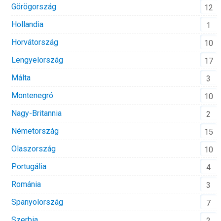
Görögország
12
Hollandia
1
Horvátország
10
Lengyelország
17
Málta
3
Montenegró
10
Nagy-Britannia
2
Németország
15
Olaszország
10
Portugália
4
Románia
3
Spanyolország
7
Szerbia
2