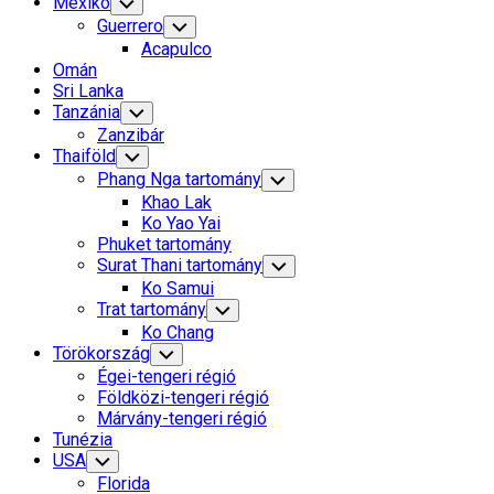
Mexikó
Toggle
Child
Guerrero
Toggle
Menu
Child
Acapulco
Menu
Omán
Sri Lanka
Tanzánia
Toggle
Child
Zanzibár
Menu
Thaiföld
Toggle
Child
Phang Nga tartomány
Toggle
Menu
Child
Khao Lak
Menu
Ko Yao Yai
Phuket tartomány
Surat Thani tartomány
Toggle
Child
Ko Samui
Menu
Trat tartomány
Toggle
Child
Ko Chang
Menu
Törökország
Toggle
Child
Égei-tengeri régió
Menu
Földközi-tengeri régió
Márvány-tengeri régió
Tunézia
USA
Toggle
Child
Florida
Menu