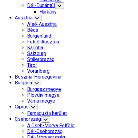
Dél-Dunántúl
Toggle
Child
Harkány
Menu
Ausztria
Toggle
Child
Alsó-Ausztria
Menu
Bécs
Burgenland
Felső-Ausztria
Karintia
Salzburg
Stájerország
Tirol
Vorarlberg
Bosznia-Hercegovina
Bulgária
Toggle
Child
Burgasz megye
Menu
Plovdiv megye
Várna megye
Ciprus
Toggle
Child
Famagusta kerület
Menu
Csehország
Toggle
Child
A Cseh-Morva Felföld
Menu
Dél-Csehország
Dél-Morvaország