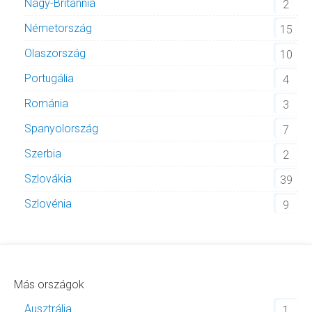
Nagy-Britannia
2
Németország
15
Olaszország
10
Portugália
4
Románia
3
Spanyolország
7
Szerbia
2
Szlovákia
39
Szlovénia
9
Más országok
Ausztrália
1