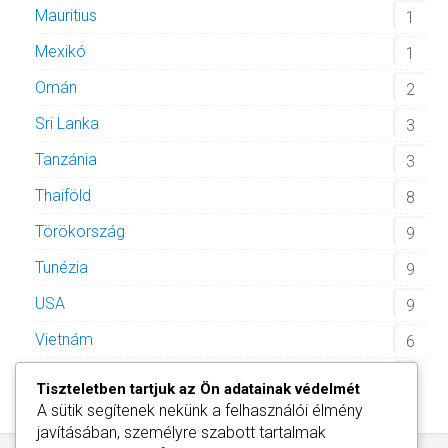
Mauritius
1
Mexikó
1
Omán
2
Sri Lanka
3
Tanzánia
3
Thaiföld
8
Törökország
9
Tunézia
9
USA
9
Vietnám
6
Zöld-foki Köztársaság
2
Tiszteletben tartjuk az Ön adatainak védelmét
A sütik segítenek nekünk a felhasználói élmény
javításában, személyre szabott tartalmak