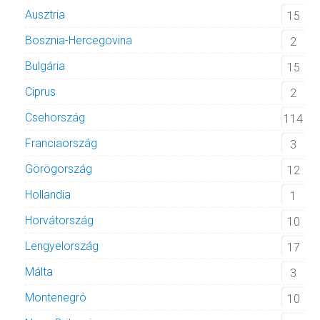
Ausztria
15
Bosznia-Hercegovina
2
Bulgária
15
Ciprus
2
Csehország
114
Franciaország
3
Görögország
12
Hollandia
1
Horvátország
10
Lengyelország
17
Málta
3
Montenegró
10