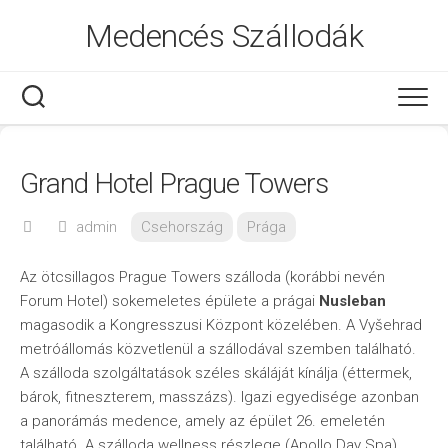
Skip
Medencés Szállodák
to
content
Grand Hotel Prague Towers
admin
Csehország
Prága
Az ötcsillagos Prague Towers szálloda (korábbi nevén
Forum Hotel) sokemeletes épülete a prágai
Nusleban
magasodik a Kongresszusi Központ közelében. A Vyšehrad
metróállomás közvetlenül a szállodával szemben található.
A szálloda szolgáltatások széles skáláját kínálja (éttermek,
bárok, fitneszterem, masszázs). Igazi egyedisége azonban
a panorámás medence, amely az épület 26. emeletén
található. A szálloda wellness részlege (Apollo Day Spa),