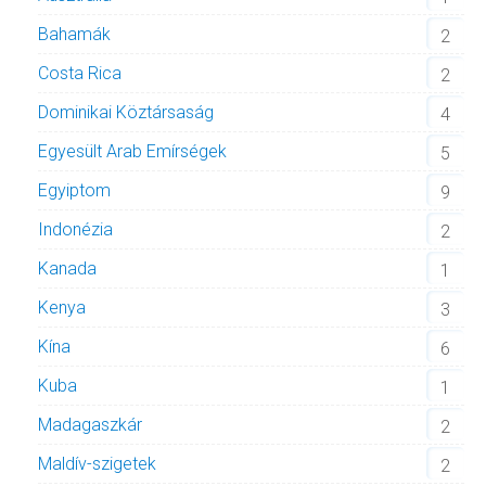
Bahamák
2
Costa Rica
2
Dominikai Köztársaság
4
Egyesült Arab Emírségek
5
Egyiptom
9
Indonézia
2
Kanada
1
Kenya
3
Kína
6
Kuba
1
Madagaszkár
2
Maldív-szigetek
2