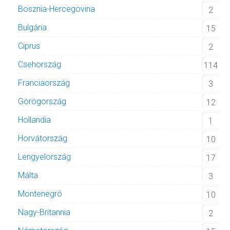
Bosznia-Hercegovina
2
Bulgária
15
Ciprus
2
Csehország
114
Franciaország
3
Görögország
12
Hollandia
1
Horvátország
10
Lengyelország
17
Málta
3
Montenegró
10
Nagy-Britannia
2