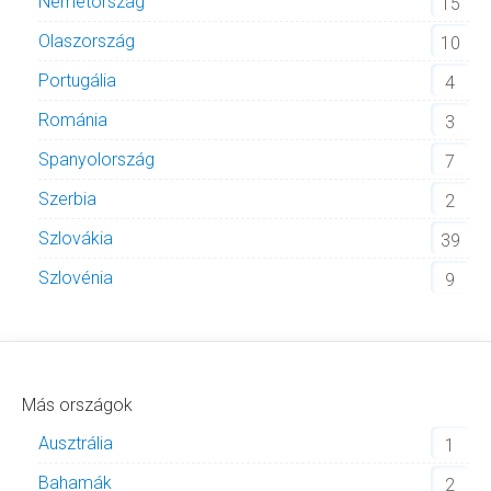
Németország
15
Olaszország
10
Portugália
4
Románia
3
Spanyolország
7
Szerbia
2
Szlovákia
39
Szlovénia
9
Más országok
Ausztrália
1
Bahamák
2