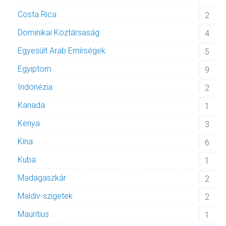
Costa Rica
2
Dominikai Köztársaság
4
Egyesült Arab Emírségek
5
Egyiptom
9
Indonézia
2
Kanada
1
Kenya
3
Kína
6
Kuba
1
Madagaszkár
2
Maldív-szigetek
2
Mauritius
1