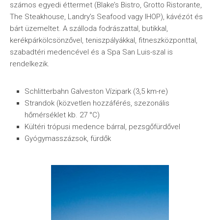
számos egyedi éttermet (Blake’s Bistro, Grotto Ristorante,
The Steakhouse, Landry’s Seafood vagy IHOP), kávézót és
bárt üzemeltet. A szálloda fodrászattal, butikkal,
kerékpárkölcsönzővel, teniszpályákkal, fitneszközponttal,
szabadtéri medencével és a Spa San Luis-szal is
rendelkezik.
Schlitterbahn Galveston Vízipark (3,5 km-re)
Strandok (közvetlen hozzáférés, szezonális
hőmérséklet kb. 27 °C)
Kültéri trópusi medence bárral, pezsgőfürdővel
Gyógymasszázsok, fürdők