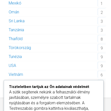
Mexikó
1
Omán
2
Sri Lanka
3
Tanzánia
3
Thaiföld
8
Törökország
9
Tunézia
9
USA
9
Vietnám
6
Zöld-foki Köztársaság
2
Tiszteletben tartjuk az Ön adatainak védelmét
A sütik segítenek nekünk a felhasználói élmény
javításában, személyre szabott tartalmak
nyújtásában és a forgalom elemzésében. A
Testreszabás
gombra kattintva kiválaszthatja,