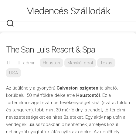
Skip
Medencés Szállodák
to
content
The San Luis Resort & Spa
admin
Houston
Mexikói-öböl
Texas
USA
Az üdülőhely a gyönyörű
Galveston-szigeten
található,
körülbelül 50 mérföldre délkeletre
Houstontól
. Ez a
történelmi sziget számos tevékenységet kínál (szárazföldön
és tengeren), több mint 30 mérföldnyi strandot, történelmi
nevezetességeket és híres üzleteket. Egy aktív nap után a
vendégek luxusszobákban pihenhetnek, amelyek közül
néhányból nyugtató kilátás nyílik az öbölre. Az üdülőhely