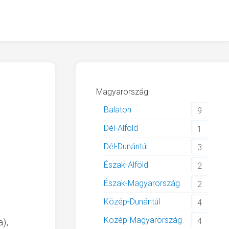
Magyarország
Balaton
9
Dél-Alföld
1
Dél-Dunántúl
3
Észak-Alföld
2
Észak-Magyarország
2
Közép-Dunántúl
4
Közép-Magyarország
),
4