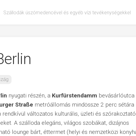
Szállodák úszómedencével és egyéb vízi tevékenységekkel
erlin
szág
lin
nyugati részén, a
Kurfürstendamm
bevásárlóutca
urger Straße
metróállomás mindössze 2 perc sétára
 rendkívül változatos kulturális, üzleti és szórakoztató
ket. A szálloda elegáns, világos szobákat, dizájnos
lható lounge bárt, éttermet (helyi és nemzetközi konyha