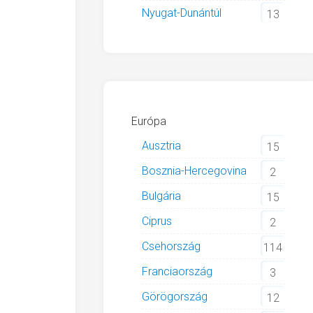
Nyugat-Dunántúl
13
Európa
Ausztria
15
Bosznia-Hercegovina
2
Bulgária
15
Ciprus
2
Csehország
114
Franciaország
3
Görögország
12