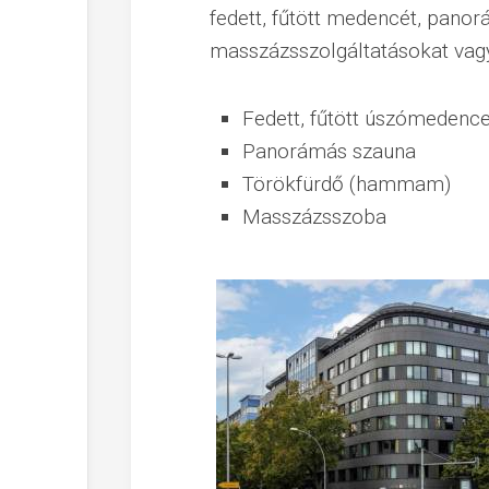
fedett, fűtött medencét, panor
masszázsszolgáltatásokat vagy
Fedett, fűtött úszómedence
Panorámás szauna
Törökfürdő (hammam)
Masszázsszoba