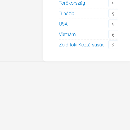
Törökország
9
Tunézia
9
USA
9
Vietnám
6
Zöld-foki Köztársaság
2