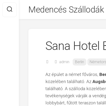
Skip
Medencés Szállodák
to
content
Sana Hotel B
admin
Berlin
Németor
Az épület a német főváros,
Ber
közelében található. Az
Augsb
található. A szálloda közelében
tevékenységek várják a vendége
lobbybárt, fűtött teraszon talá