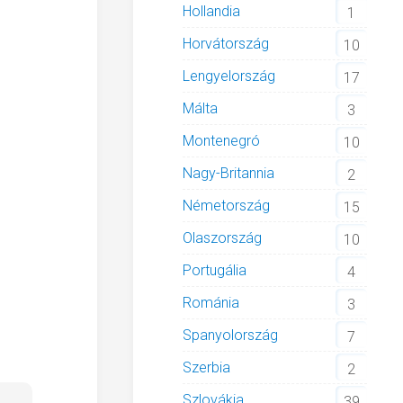
Hollandia
1
Horvátország
10
Lengyelország
17
Málta
3
Montenegró
10
Nagy-Britannia
2
Németország
15
Olaszország
10
Portugália
4
Románia
3
Spanyolország
7
Szerbia
2
Szlovákia
39