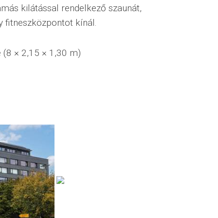
ámás kilátással rendelkező szaunát,
 fitneszközpontot kínál.
 (8 × 2,15 × 1,30 m)