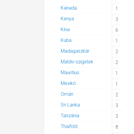
Kanada
1
Kenya
3
Kína
6
Kuba
1
Madagaszkár
2
Maldív-szigetek
2
Mauritius
1
Mexikó
1
Omán
2
Sri Lanka
3
Tanzánia
3
Thaiföld
8