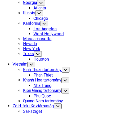
Georgia
Toggle
Child
Atlanta
Menu
Illinois
Toggle
Child
Chicago
Menu
Kalifornia
Toggle
Child
Los Angeles
Menu
West Hollywood
Massachusetts
Nevada
New York
Texas
Toggle
Child
Houston
Menu
Vietnám
Toggle
Child
Binh Thuan tartomány
Toggle
Menu
Child
Phan Thiet
Menu
Khanh Hoa tartomány
Toggle
Child
Nha Trang
Menu
Kien Giang tartomány
Toggle
Child
Phu Quoc
Menu
Quang Nam tartomány
Zöld-foki Köztársaság
Toggle
Child
Sal-sziget
Menu