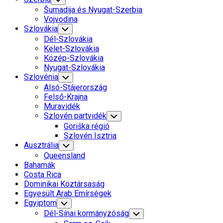
Child
Šumadija és Nyugat-Szerbia
Menu
Vojvodina
Szlovákia
Toggle
Child
Dél-Szlovákia
Menu
Kelet-Szlovákia
Közép-Szlovákia
Nyugat-Szlovákia
Szlovénia
Toggle
Child
Alsó-Stájerország
Menu
Felső-Krajna
Muravidék
Szlovén partvidék
Toggle
Child
Goriška régió
Menu
Szlovén Isztria
Ausztrália
Toggle
Child
Queensland
Menu
Bahamák
Costa Rica
Dominikai Köztársaság
Egyesült Arab Emírségek
Egyiptom
Toggle
Child
Dél-Sínai kormányzóság
Toggle
Menu
Child