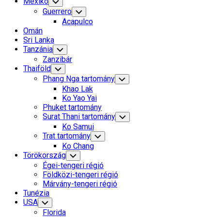
Mexikó
Toggle
Child
Guerrero
Toggle
Menu
Child
Acapulco
Menu
Omán
Sri Lanka
Tanzánia
Toggle
Child
Zanzibár
Menu
Thaiföld
Toggle
Child
Phang Nga tartomány
Toggle
Menu
Child
Khao Lak
Menu
Ko Yao Yai
Phuket tartomány
Surat Thani tartomány
Toggle
Child
Ko Samui
Menu
Trat tartomány
Toggle
Child
Ko Chang
Menu
Törökország
Toggle
Child
Égei-tengeri régió
Menu
Földközi-tengeri régió
Márvány-tengeri régió
Tunézia
USA
Toggle
Child
Florida
Menu