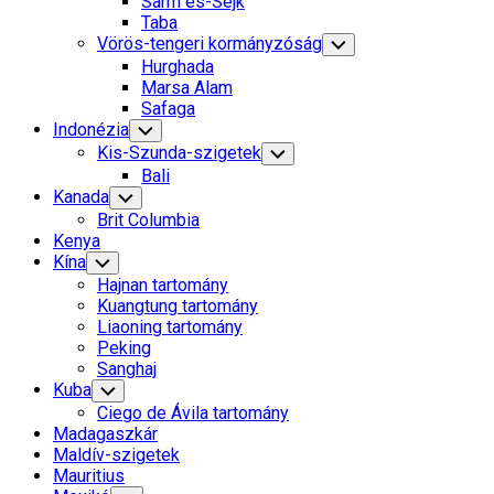
Sarm es-Sejk
Menu
Taba
Vörös-tengeri kormányzóság
Toggle
Child
Hurghada
Menu
Marsa Alam
Safaga
Indonézia
Toggle
Child
Kis-Szunda-szigetek
Toggle
Menu
Child
Bali
Menu
Kanada
Toggle
Child
Brit Columbia
Menu
Kenya
Kína
Toggle
Child
Hajnan tartomány
Menu
Kuangtung tartomány
Liaoning tartomány
Peking
Sanghaj
Kuba
Toggle
Child
Ciego de Ávila tartomány
Menu
Madagaszkár
Maldív-szigetek
Mauritius