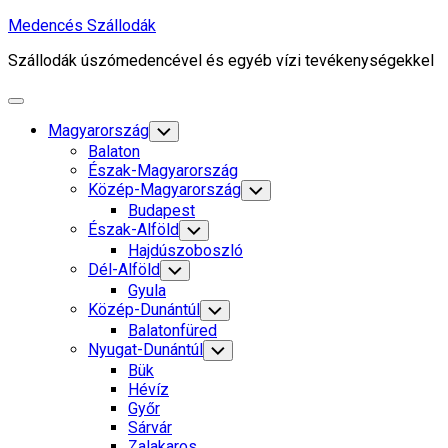
Skip
Medencés Szállodák
to
Szállodák úszómedencével és egyéb vízi tevékenységekkel
content
Expand
Menu
Magyarország
Toggle
Child
Balaton
Menu
Észak-Magyarország
Közép-Magyarország
Toggle
Child
Budapest
Menu
Észak-Alföld
Toggle
Child
Hajdúszoboszló
Menu
Dél-Alföld
Toggle
Child
Gyula
Menu
Közép-Dunántúl
Toggle
Child
Balatonfüred
Menu
Nyugat-Dunántúl
Toggle
Child
Bük
Menu
Hévíz
Győr
Sárvár
Zalakaros