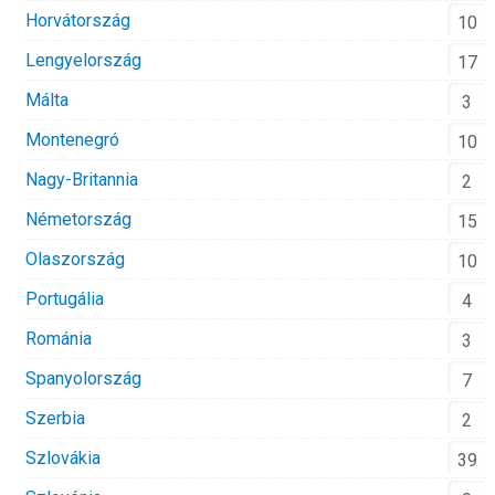
Horvátország
10
Lengyelország
17
Málta
3
Montenegró
10
Nagy-Britannia
2
Németország
15
Olaszország
10
Portugália
4
Románia
3
Spanyolország
7
Szerbia
2
Szlovákia
39