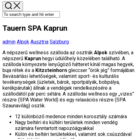
Tauern SPA Kaprun
admin
Alpok
Ausztria
Salzburg
A népszerű wellness szálloda az osztrák
Alpok
szívében, a
népszerű
Kaprun
hegyi üdülőhely közelében található. A
szálloda környezete lenyűgöző hátteret kínál magas hegyek,
buja rétek és a
Kitzsteinhorn
gleccser “örök jég” formájában.
Bevásárlási lehetőségek, valamint sport- és kulturális
tevékenységek (üzletek, bárok, sportpályák, bobpálya,
kerékpárutak) állnak a vendégek rendelkezésére a
szállodától pár perc sétára. A szállodai wellness egy „vizes”
részre (SPA Water World) és egy relaxációs részre (SPA
Szaunavilág) oszlik.
12 különböző medence minden korosztály számára
Nagy beltéri és kültéri területek minden vendég
számára fenntartott napozóágyakkal
Külön és beltéri területekkel, valamint sok csúszdával