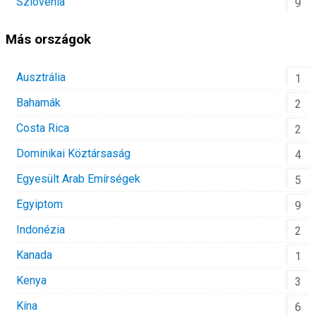
Szlovénia
9
Más országok
Ausztrália
1
Bahamák
2
Costa Rica
2
Dominikai Köztársaság
4
Egyesült Arab Emírségek
5
Egyiptom
9
Indonézia
2
Kanada
1
Kenya
3
Kína
6