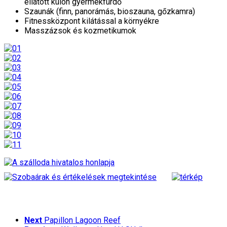
ellátott külön gyermekfürdő
Szaunák (finn, panorámás, bioszauna, gőzkamra)
Fitnessközpont kilátással a környékre
Masszázsok és kozmetikumok
Next
Papillon Lagoon Reef