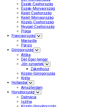
Észak-Csehország
Észak-Morvaország
Kelet-Csehország
Kelet-Morvaország
Közép-Csehország
Nyugat-Csehország
Prága
Franciaország
Toggle
Child
Marseille
Menu
Párizs
Görögország
Toggle
Child
Attika
Menu
Dél-Égei-tenger
Jón-szigetek
Toggle
Child
Zákinthosz
Menu
Közép-Görögország
Kréta
Hollandia
Toggle
Child
Amszterdam
Menu
Horvátország
Toggle
Child
Dalmácia
Menu
Isztria
Közép-Horvátország