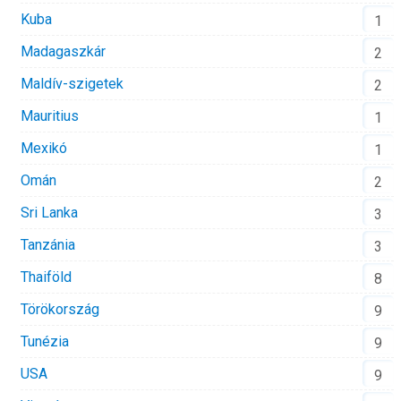
Kuba
1
Madagaszkár
2
Maldív-szigetek
2
Mauritius
1
Mexikó
1
Omán
2
Sri Lanka
3
Tanzánia
3
Thaiföld
8
Törökország
9
Tunézia
9
USA
9