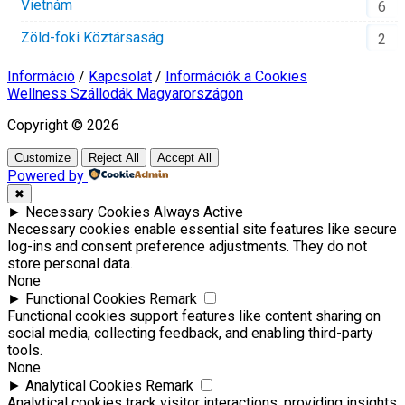
Vietnám
6
Zöld-foki Köztársaság
2
Információ
/
Kapcsolat
/
Információk a Cookies
Wellness Szállodák Magyarországon
Copyright © 2026
Customize
Reject All
Accept All
Powered by
✖
►
Necessary Cookies
Always Active
Necessary cookies enable essential site features like secure
log-ins and consent preference adjustments. They do not
store personal data.
None
►
Functional Cookies
Remark
Functional cookies support features like content sharing on
social media, collecting feedback, and enabling third-party
tools.
None
►
Analytical Cookies
Remark
Analytical cookies track visitor interactions, providing insights