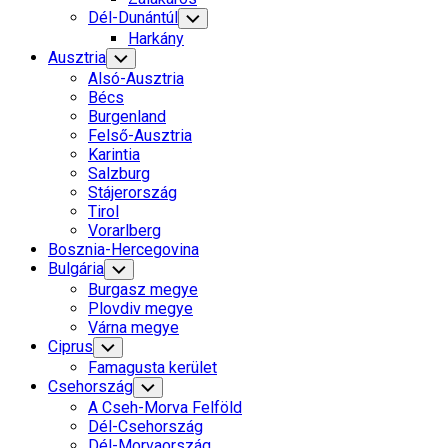
Dél-Dunántúl
Toggle
Child
Harkány
Menu
Current
Ausztria
Toggle
Child
Page
Alsó-Ausztria
Menu
Parent
Bécs
Burgenland
Felső-Ausztria
Karintia
Current
Salzburg
Page
Stájerország
Parent
Tirol
Vorarlberg
Bosznia-Hercegovina
Bulgária
Toggle
Child
Burgasz megye
Menu
Plovdiv megye
Várna megye
Ciprus
Toggle
Child
Famagusta kerület
Menu
Csehország
Toggle
Child
A Cseh-Morva Felföld
Menu
Dél-Csehország
Dél-Morvaország