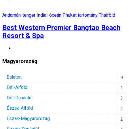
Andamán-tenger
Indiai-óceán
Phuket tartomány
Thaiföld
Best Western Premier Bangtao Beach
Resort & Spa
Magyarország
Balaton
9
Dél-Alföld
1
Dél-Dunántúl
3
Észak-Alföld
2
Észak-Magyarország
2
Közép-Dunántúl