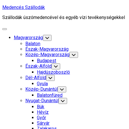
Skip
Medencés Szállodák
to
Szállodák úszómedencével és egyéb vízi tevékenységekkel
content
Expand
Menu
Magyarország
Toggle
Child
Balaton
Menu
Észak-Magyarország
Közép-Magyarország
Toggle
Child
Budapest
Menu
Észak-Alföld
Toggle
Child
Hajdúszoboszló
Menu
Dél-Alföld
Toggle
Child
Gyula
Menu
Közép-Dunántúl
Toggle
Child
Balatonfüred
Menu
Nyugat-Dunántúl
Toggle
Child
Bük
Menu
Hévíz
Győr
Sárvár
Zalakaros