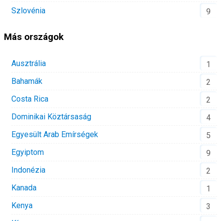
Szlovénia
9
Más országok
Ausztrália
1
Bahamák
2
Costa Rica
2
Dominikai Köztársaság
4
Egyesült Arab Emírségek
5
Egyiptom
9
Indonézia
2
Kanada
1
Kenya
3