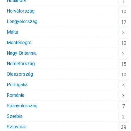
Hollandia
1
Horvátország
10
Lengyelország
17
Málta
3
Montenegró
10
Nagy-Britannia
2
Németország
15
Olaszország
10
Portugália
4
Románia
3
Spanyolország
7
Szerbia
2
Szlovákia
39