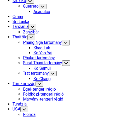
Mexikó
Toggle
Child
Guerrero
Toggle
Menu
Child
Acapulco
Menu
Omán
Sri Lanka
Tanzánia
Toggle
Child
Zanzibár
Menu
Thaiföld
Toggle
Child
Phang Nga tartomány
Toggle
Menu
Child
Khao Lak
Menu
Ko Yao Yai
Phuket tartomány
Surat Thani tartomány
Toggle
Child
Ko Samui
Menu
Trat tartomány
Toggle
Child
Ko Chang
Menu
Törökország
Toggle
Child
Égei-tengeri régió
Menu
Földközi-tengeri régió
Márvány-tengeri régió
Tunézia
USA
Toggle
Child
Florida
Menu