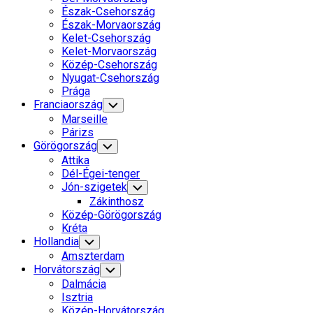
Észak-Csehország
Észak-Morvaország
Kelet-Csehország
Kelet-Morvaország
Közép-Csehország
Nyugat-Csehország
Prága
Franciaország
Toggle
Child
Marseille
Menu
Párizs
Görögország
Toggle
Child
Attika
Menu
Dél-Égei-tenger
Jón-szigetek
Toggle
Child
Zákinthosz
Menu
Közép-Görögország
Kréta
Hollandia
Toggle
Child
Amszterdam
Menu
Horvátország
Toggle
Child
Dalmácia
Menu
Isztria
Közép-Horvátország