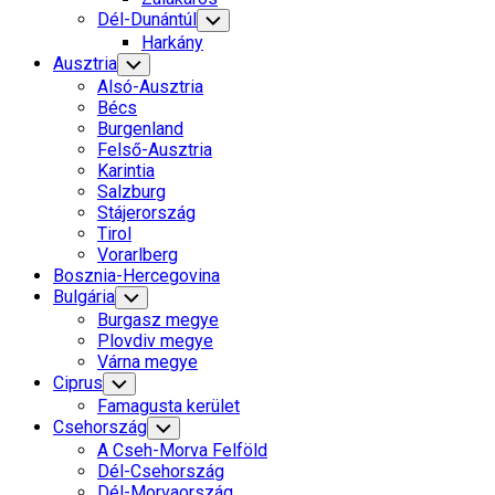
Dél-Dunántúl
Toggle
Child
Harkány
Menu
Ausztria
Toggle
Child
Alsó-Ausztria
Menu
Bécs
Burgenland
Felső-Ausztria
Karintia
Salzburg
Stájerország
Tirol
Vorarlberg
Bosznia-Hercegovina
Current
Bulgária
Toggle
Child
Page
Current
Burgasz megye
Menu
Parent
Page
Plovdiv megye
Parent
Várna megye
Ciprus
Toggle
Child
Famagusta kerület
Menu
Csehország
Toggle
Child
A Cseh-Morva Felföld
Menu
Dél-Csehország
Dél-Morvaország