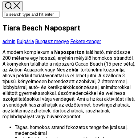
Tiara Beach Napospart
admin
Bulgária
Burgasz megye
Fekete-tenger
A modern komplexum a
Naposparton
található, mindössze
200 méterre egy hosszú, enyhén mélyülő homokos strandtól.
A környéken található a népszerű Cacao Beach (15 perc séta),
az Action Aquapark vagy
Neszebár
történelmi központja,
ahová például turistavonattal is el lehet jutni. A szálloda 3
típusú, kényelmesen berendezett szobával, 2 étteremmel,
lobbybárral, autó- és kerékpárkölcsönzéssel, animátorokkal
ellátott gyermeksarokkal, úszómedencékkel és wellness
szolgáltatásokkal várja vendégeit. Ami a fizikai aktivitást illeti,
a vendégek használhatják az edzőtermet, bowlingozhatnak,
asztaliteniszezhetnek, dartsozhatnak, íjászhatnak,
röplabdapályát vagy búvárközpontot.
Tágas, homokos strand fokozatos tengerbe jutással,
medencebárral