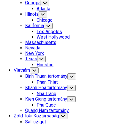
Georgia
Toggle
Child
Atlanta
Menu
Illinois
Toggle
Child
Chicago
Menu
Kalifornia
Toggle
Child
Los Angeles
Menu
West Hollywood
Massachusetts
Nevada
New York
Texas
Toggle
Child
Houston
Menu
Vietnám
Toggle
Child
Binh Thuan tartomány
Toggle
Menu
Child
Phan Thiet
Menu
Khanh Hoa tartomány
Toggle
Child
Nha Trang
Menu
Kien Giang tartomány
Toggle
Child
Phu Quoc
Menu
Quang Nam tartomány
Zöld-foki Köztársaság
Toggle
Child
Sal-sziget
Menu