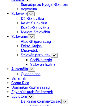
Child
Šumadija és Nyugat-Szerbia
Menu
Vojvodina
Szlovákia
Toggle
Child
Dél-Szlovákia
Menu
Kelet-Szlovákia
Közép-Szlovákia
Nyugat-Szlovákia
Szlovénia
Toggle
Child
Alsó-Stájerország
Menu
Felső-Krajna
Muravidék
Szlovén partvidék
Toggle
Child
Goriška régió
Menu
Szlovén Isztria
Ausztrália
Toggle
Child
Queensland
Menu
Bahamák
Costa Rica
Dominikai Köztársaság
Egyesült Arab Emírségek
Egyiptom
Toggle
Child
Dél-Sínai kormányzóság
Toggle
Menu
Child