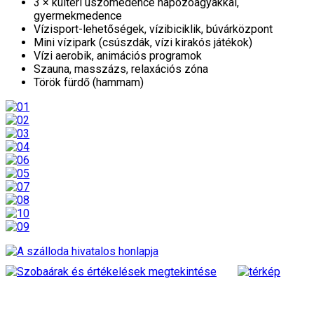
3 × kültéri úszómedence napozóágyakkal,
gyermekmedence
Vízisport-lehetőségek, vízibiciklik, búvárközpont
Mini vízipark (csúszdák, vízi kirakós játékok)
Vízi aerobik, animációs programok
Szauna, masszázs, relaxációs zóna
Török fürdő (hammam)