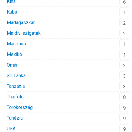
Kína
6
Kuba
1
Madagaszkár
2
Maldív-szigetek
2
Mauritius
1
Mexikó
1
Omán
2
Sri Lanka
3
Tanzánia
3
Thaiföld
8
Törökország
9
Tunézia
9
USA
9