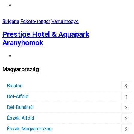
Bulgária
Fekete-tenger
Várna megye
Prestige Hotel & Aquapark
Aranyhomok
Magyarország
Balaton
9
Dél-Alföld
1
Dél-Dunántúl
3
Észak-Alföld
2
Észak-Magyarország
2