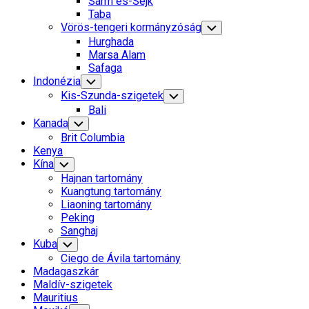
Sarm es-Sejk
Menu
Taba
Vörös-tengeri kormányzóság
Toggle
Child
Hurghada
Menu
Marsa Alam
Safaga
Indonézia
Toggle
Child
Kis-Szunda-szigetek
Toggle
Menu
Child
Bali
Menu
Kanada
Toggle
Child
Brit Columbia
Menu
Kenya
Kína
Toggle
Child
Hajnan tartomány
Menu
Kuangtung tartomány
Liaoning tartomány
Peking
Sanghaj
Kuba
Toggle
Child
Ciego de Ávila tartomány
Menu
Madagaszkár
Maldív-szigetek
Mauritius