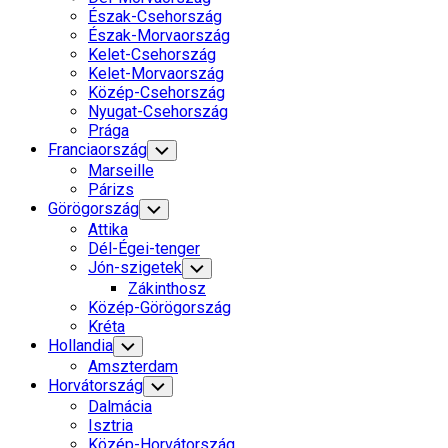
Észak-Csehország
Észak-Morvaország
Kelet-Csehország
Kelet-Morvaország
Közép-Csehország
Nyugat-Csehország
Prága
Franciaország
Toggle
Child
Marseille
Menu
Párizs
Görögország
Toggle
Child
Attika
Menu
Dél-Égei-tenger
Jón-szigetek
Toggle
Child
Zákinthosz
Menu
Közép-Görögország
Kréta
Hollandia
Toggle
Child
Amszterdam
Menu
Horvátország
Toggle
Child
Dalmácia
Menu
Isztria
Közép-Horvátország