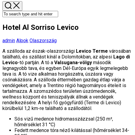
Hotel Al Sorriso Levico
admin
Alpok
Olaszország
A szálloda az észak-olaszországi
Levico Terme
városában
található, és szállást kínál a Dolomitokban, az alpesi
Lago di
Levico
-tó partján. A tó a
Valsugana-völgy
második
legnagyobb tava, és egyben Dél-Európa egyik legmelegebb
tava is. A tó vize alkalmas horgászatra, úszásra vagy
csónakázásra. A szálloda éttermében gazdag étlap várja a
vendégeket, amely a Trentino régió hagyományos ételeit is
tartalmazza. A szomszédos területen úszómedencék,
wellness központ és teniszpályák állnak a vendégek
rendelkezésére. A helyi fő gyógyfürdő (Terme di Levico)
körülbelül 1,2 km-re található a szállodától.
Sós vizű medence hidromasszázzsal (250 m²,
hőmérséklet 31 °C)
Fedett medence tóra néző kilátással (hőmérséklet 34-