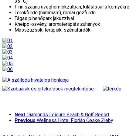
35 °C)
Finn szauna üveghomlokzatban, kilátással a környékre
Törökfürdő (hammam), római gőzfürdő
Tágas pihenőpark jakuzzival
Kneipp-ösvény, aromaterápiás zuhanyok
Masszázsok, terápiák, szénafürdők
Next
Diamonds Leisure Beach & Golf Resort
Previous
Wellness Hotel Florián České Žleby