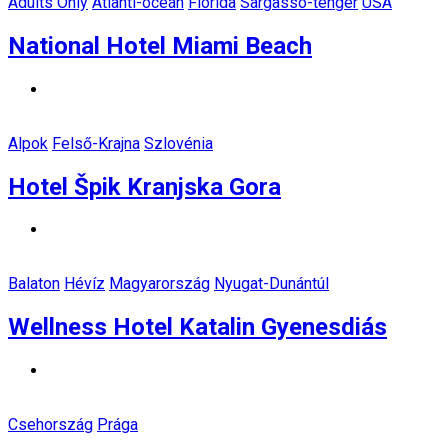
Adults Only
Atlanti-óceán
Florida
Sargasso-tenger
USA
National Hotel Miami Beach
Alpok
Felső-Krajna
Szlovénia
Hotel Špik Kranjska Gora
Balaton
Hévíz
Magyarország
Nyugat-Dunántúl
Wellness Hotel Katalin Gyenesdiás
Csehország
Prága