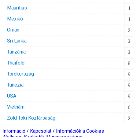
Mauritius
1
Mexikó
1
Omán
2
Sri Lanka
3
Tanzánia
3
Thaiföld
8
Törökország
9
Tunézia
9
USA
9
Vietnám
6
Zöld-foki Köztársaság
2
Információ
/
Kapcsolat
/
Információk a Cookies
Wellness Szállodák Magyarországon