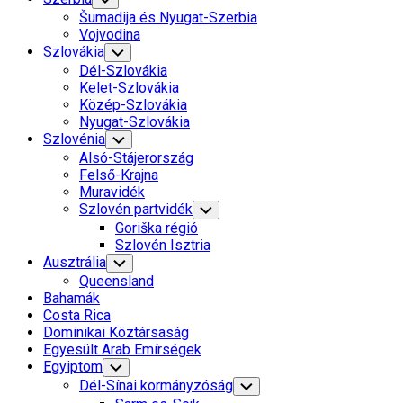
Child
Šumadija és Nyugat-Szerbia
Menu
Vojvodina
Szlovákia
Toggle
Child
Dél-Szlovákia
Menu
Kelet-Szlovákia
Közép-Szlovákia
Nyugat-Szlovákia
Szlovénia
Toggle
Child
Alsó-Stájerország
Menu
Felső-Krajna
Muravidék
Szlovén partvidék
Toggle
Child
Goriška régió
Menu
Szlovén Isztria
Ausztrália
Toggle
Child
Queensland
Menu
Bahamák
Costa Rica
Dominikai Köztársaság
Egyesült Arab Emírségek
Egyiptom
Toggle
Child
Dél-Sínai kormányzóság
Toggle
Menu
Child