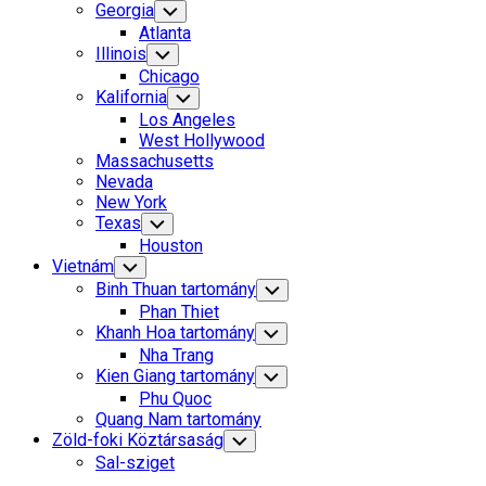
Georgia
Toggle
Child
Atlanta
Menu
Illinois
Toggle
Child
Chicago
Menu
Kalifornia
Toggle
Child
Los Angeles
Menu
West Hollywood
Massachusetts
Nevada
New York
Texas
Toggle
Child
Houston
Menu
Vietnám
Toggle
Child
Binh Thuan tartomány
Toggle
Menu
Child
Phan Thiet
Menu
Khanh Hoa tartomány
Toggle
Child
Nha Trang
Menu
Kien Giang tartomány
Toggle
Child
Phu Quoc
Menu
Quang Nam tartomány
Zöld-foki Köztársaság
Toggle
Child
Sal-sziget
Menu