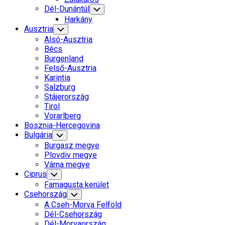
Dél-Dunántúl
Toggle
Child
Harkány
Menu
Ausztria
Toggle
Child
Alsó-Ausztria
Menu
Bécs
Burgenland
Felső-Ausztria
Karintia
Salzburg
Stájerország
Tirol
Vorarlberg
Bosznia-Hercegovina
Bulgária
Toggle
Child
Burgasz megye
Menu
Plovdiv megye
Várna megye
Ciprus
Toggle
Child
Famagusta kerület
Menu
Csehország
Toggle
Child
A Cseh-Morva Felföld
Menu
Dél-Csehország
Dél-Morvaország