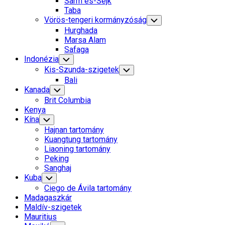
Sarm es-Sejk
Menu
Taba
Vörös-tengeri kormányzóság
Toggle
Child
Hurghada
Menu
Marsa Alam
Safaga
Indonézia
Toggle
Child
Kis-Szunda-szigetek
Toggle
Menu
Child
Bali
Menu
Kanada
Toggle
Child
Brit Columbia
Menu
Kenya
Kína
Toggle
Child
Hajnan tartomány
Menu
Kuangtung tartomány
Liaoning tartomány
Peking
Sanghaj
Kuba
Toggle
Child
Ciego de Ávila tartomány
Menu
Madagaszkár
Maldív-szigetek
Mauritius