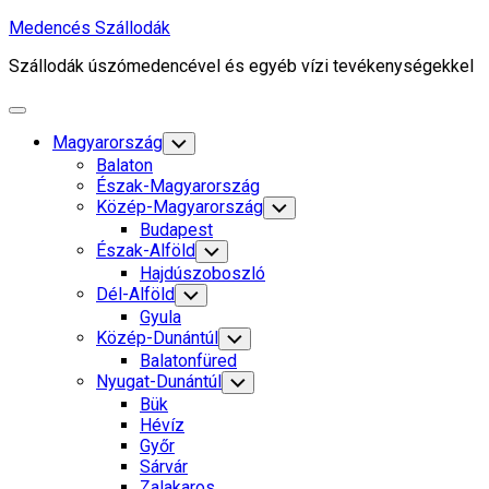
Skip
Medencés Szállodák
to
Szállodák úszómedencével és egyéb vízi tevékenységekkel
content
Expand
Menu
Magyarország
Toggle
Child
Balaton
Menu
Észak-Magyarország
Közép-Magyarország
Toggle
Child
Budapest
Menu
Észak-Alföld
Toggle
Child
Hajdúszoboszló
Menu
Dél-Alföld
Toggle
Child
Gyula
Menu
Közép-Dunántúl
Toggle
Child
Balatonfüred
Menu
Nyugat-Dunántúl
Toggle
Child
Bük
Menu
Hévíz
Győr
Sárvár
Zalakaros