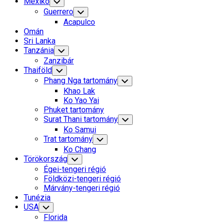
Mexikó
Toggle
Child
Guerrero
Toggle
Menu
Child
Acapulco
Menu
Omán
Sri Lanka
Tanzánia
Toggle
Child
Zanzibár
Menu
Thaiföld
Toggle
Child
Phang Nga tartomány
Toggle
Menu
Child
Khao Lak
Menu
Ko Yao Yai
Phuket tartomány
Surat Thani tartomány
Toggle
Child
Ko Samui
Menu
Trat tartomány
Toggle
Child
Ko Chang
Menu
Törökország
Toggle
Child
Égei-tengeri régió
Menu
Földközi-tengeri régió
Márvány-tengeri régió
Tunézia
USA
Toggle
Child
Florida
Menu