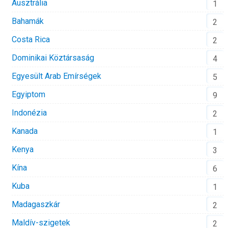
Ausztrália
1
Bahamák
2
Costa Rica
2
Dominikai Köztársaság
4
Egyesült Arab Emírségek
5
Egyiptom
9
Indonézia
2
Kanada
1
Kenya
3
Kína
6
Kuba
1
Madagaszkár
2
Maldív-szigetek
2