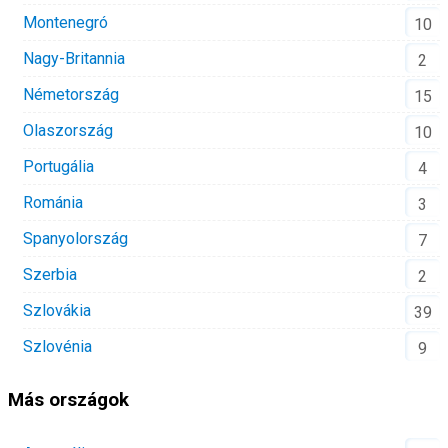
Montenegró
10
Nagy-Britannia
2
Németország
15
Olaszország
10
Portugália
4
Románia
3
Spanyolország
7
Szerbia
2
Szlovákia
39
Szlovénia
9
Más országok