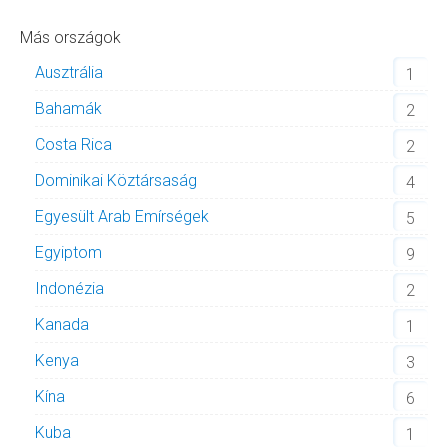
Más országok
Ausztrália
1
Bahamák
2
Costa Rica
2
Dominikai Köztársaság
4
Egyesült Arab Emírségek
5
Egyiptom
9
Indonézia
2
Kanada
1
Kenya
3
Kína
6
Kuba
1