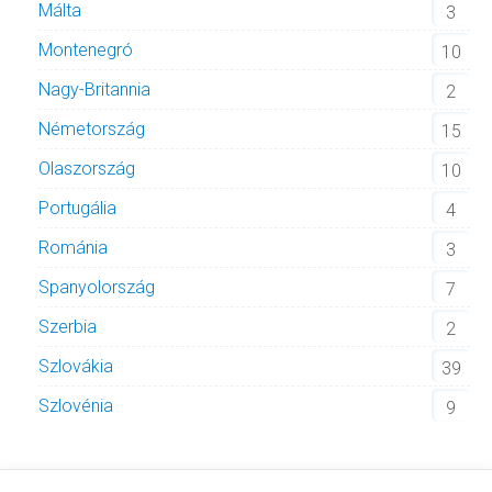
Málta
3
Montenegró
10
Nagy-Britannia
2
Németország
15
Olaszország
10
Portugália
4
Románia
3
Spanyolország
7
Szerbia
2
Szlovákia
39
Szlovénia
9