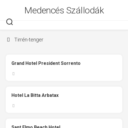
Skip
Medencés Szállodák
to
content
Tirrén-tenger
Grand Hotel President Sorrento
Hotel La Bitta Arbatax
Sant Elmo Beach Hotel