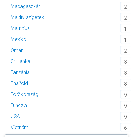
Madagaszkár
2
Maldív-szigetek
2
Mauritius
1
Mexikó
1
Omán
2
Sri Lanka
3
Tanzánia
3
Thaiföld
8
Törökország
9
Tunézia
9
USA
9
Vietnám
6