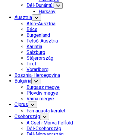
Dél-Dunántúl
Toggle
Child
Harkány
Menu
Ausztria
Toggle
Child
Alsó-Ausztria
Menu
Bécs
Burgenland
Felső-Ausztria
Karintia
Salzburg
Stájerország
Tirol
Vorarlberg
Bosznia-Hercegovina
Bulgária
Toggle
Child
Burgasz megye
Menu
Plovdiv megye
Várna megye
Ciprus
Toggle
Child
Famagusta kerület
Menu
Csehország
Toggle
Child
A Cseh-Morva Felföld
Menu
Dél-Csehország
Dél-Morvaország