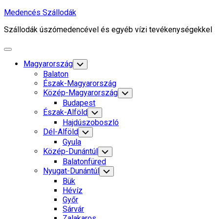
Skip
Medencés Szállodák
to
Szállodák úszómedencével és egyéb vízi tevékenységekkel
content
Expand
Menu
Magyarország
Toggle
Child
Balaton
Menu
Észak-Magyarország
Közép-Magyarország
Toggle
Child
Budapest
Menu
Észak-Alföld
Toggle
Child
Hajdúszoboszló
Menu
Dél-Alföld
Toggle
Child
Gyula
Menu
Közép-Dunántúl
Toggle
Child
Balatonfüred
Menu
Nyugat-Dunántúl
Toggle
Child
Bük
Menu
Hévíz
Győr
Sárvár
Zalakaros