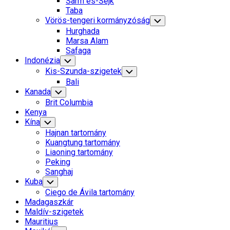
Sarm es-Sejk
Menu
Taba
Vörös-tengeri kormányzóság
Toggle
Child
Hurghada
Menu
Marsa Alam
Safaga
Indonézia
Toggle
Child
Kis-Szunda-szigetek
Toggle
Menu
Child
Bali
Menu
Kanada
Toggle
Child
Brit Columbia
Menu
Kenya
Kína
Toggle
Child
Hajnan tartomány
Menu
Kuangtung tartomány
Liaoning tartomány
Peking
Sanghaj
Kuba
Toggle
Child
Ciego de Ávila tartomány
Menu
Madagaszkár
Maldív-szigetek
Mauritius