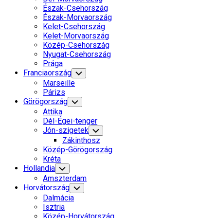
Észak-Csehország
Észak-Morvaország
Kelet-Csehország
Kelet-Morvaország
Közép-Csehország
Nyugat-Csehország
Prága
Franciaország
Toggle
Child
Marseille
Menu
Párizs
Görögország
Toggle
Child
Attika
Menu
Dél-Égei-tenger
Jón-szigetek
Toggle
Child
Zákinthosz
Menu
Közép-Görögország
Kréta
Hollandia
Toggle
Child
Amszterdam
Menu
Horvátország
Toggle
Child
Dalmácia
Menu
Isztria
Közép-Horvátország