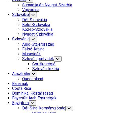
Child
Šumadija és Nyugat-Szerbia
Menu
Vojvodina
Szlovákia
Toggle
Child
Dél-Szlovákia
Menu
Kelet-Szlovákia
Közép-Szlovákia
Nyugat-Szlovákia
Szlovénia
Toggle
Child
Alsó-Stájerország
Menu
Felső-Krajna
Muravidék
Szlovén partvidék
Toggle
Child
Goriška régió
Menu
Szlovén Isztria
Ausztrália
Toggle
Child
Queensland
Menu
Bahamák
Costa Rica
Dominikai Köztársaság
Egyesült Arab Emírségek
Egyiptom
Toggle
Child
Dél-Sínai kormányzóság
Toggle
Menu
Child