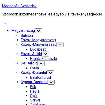
Skip
Medencés Szállodák
to
Szállodák úszómedencével és egyéb vízi tevékenységekkel
content
Expand
Menu
Magyarország
Toggle
Child
Balaton
Menu
Észak-Magyarország
Közép-Magyarország
Toggle
Child
Budapest
Menu
Észak-Alföld
Toggle
Child
Hajdúszoboszló
Menu
Dél-Alföld
Toggle
Child
Gyula
Menu
Közép-Dunántúl
Toggle
Child
Balatonfüred
Menu
Nyugat-Dunántúl
Toggle
Child
Bük
Menu
Hévíz
Győr
Sárvár
Zalakaros