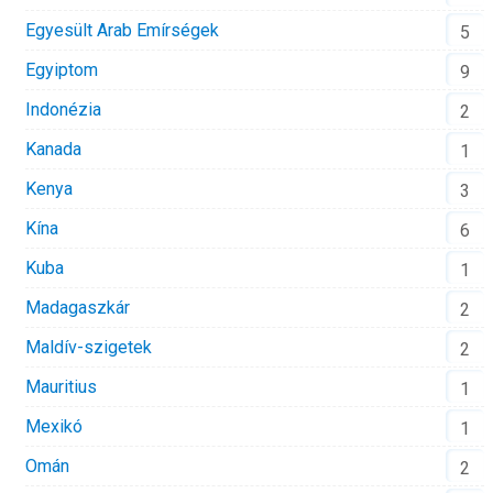
Egyesült Arab Emírségek
5
Egyiptom
9
Indonézia
2
Kanada
1
Kenya
3
Kína
6
Kuba
1
Madagaszkár
2
Maldív-szigetek
2
Mauritius
1
Mexikó
1
Omán
2