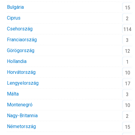
Bulgária
15
Ciprus
2
Csehország
114
Franciaország
3
Görögország
12
Hollandia
1
Horvátország
10
Lengyelország
17
Málta
3
Montenegró
10
Nagy-Britannia
2
Németország
15