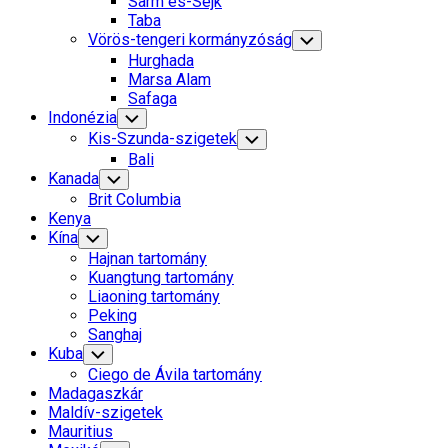
Sarm es-Sejk
Menu
Taba
Vörös-tengeri kormányzóság
Toggle
Child
Hurghada
Menu
Marsa Alam
Safaga
Indonézia
Toggle
Child
Kis-Szunda-szigetek
Toggle
Menu
Child
Bali
Menu
Kanada
Toggle
Child
Brit Columbia
Menu
Kenya
Kína
Toggle
Child
Hajnan tartomány
Menu
Kuangtung tartomány
Liaoning tartomány
Peking
Sanghaj
Kuba
Toggle
Child
Ciego de Ávila tartomány
Menu
Madagaszkár
Maldív-szigetek
Mauritius