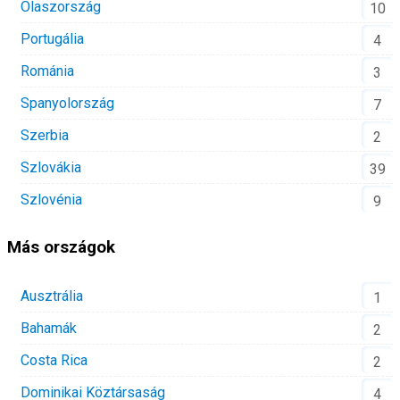
Olaszország
10
Portugália
4
Románia
3
Spanyolország
7
Szerbia
2
Szlovákia
39
Szlovénia
9
Más országok
Ausztrália
1
Bahamák
2
Costa Rica
2
Dominikai Köztársaság
4