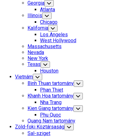
Georgia
Toggle
Child
Atlanta
Menu
Illinois
Toggle
Child
Chicago
Menu
Kalifornia
Toggle
Child
Los Angeles
Menu
West Hollywood
Massachusetts
Nevada
New York
Texas
Toggle
Child
Houston
Menu
Vietnám
Toggle
Child
Binh Thuan tartomány
Toggle
Menu
Child
Phan Thiet
Menu
Khanh Hoa tartomány
Toggle
Child
Nha Trang
Menu
Kien Giang tartomány
Toggle
Child
Phu Quoc
Menu
Quang Nam tartomány
Zöld-foki Köztársaság
Toggle
Child
Sal-sziget
Menu