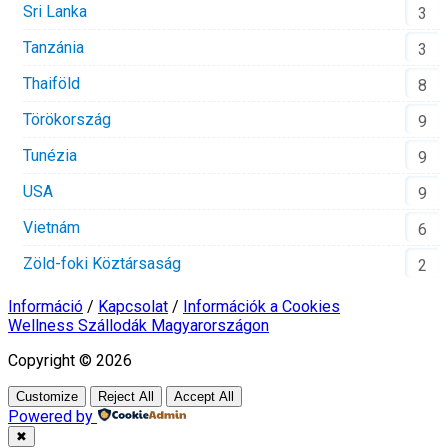
Sri Lanka
3
Tanzánia
3
Thaiföld
8
Törökország
9
Tunézia
9
USA
9
Vietnám
6
Zöld-foki Köztársaság
2
Információ
/
Kapcsolat
/
Információk a Cookies
Wellness Szállodák Magyarországon
Copyright © 2026
Customize
Reject All
Accept All
Powered by
✖