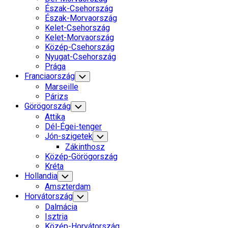
Észak-Csehország
Észak-Morvaország
Kelet-Csehország
Kelet-Morvaország
Közép-Csehország
Nyugat-Csehország
Prága
Franciaország
Toggle
Child
Marseille
Menu
Párizs
Görögország
Toggle
Child
Attika
Menu
Dél-Égei-tenger
Jón-szigetek
Toggle
Child
Zákinthosz
Menu
Közép-Görögország
Kréta
Hollandia
Toggle
Child
Amszterdam
Menu
Horvátország
Toggle
Child
Dalmácia
Menu
Isztria
Közép-Horvátország