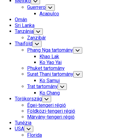
Mexikó
Toggle
Child
Guerrero
Toggle
Menu
Child
Acapulco
Menu
Omán
Sri Lanka
Tanzánia
Toggle
Child
Zanzibár
Menu
Thaiföld
Toggle
Child
Phang Nga tartomány
Toggle
Menu
Child
Khao Lak
Menu
Ko Yao Yai
Phuket tartomány
Surat Thani tartomány
Toggle
Child
Ko Samui
Menu
Trat tartomány
Toggle
Child
Ko Chang
Menu
Törökország
Toggle
Child
Égei-tengeri régió
Menu
Földközi-tengeri régió
Márvány-tengeri régió
Tunézia
USA
Toggle
Child
Florida
Menu