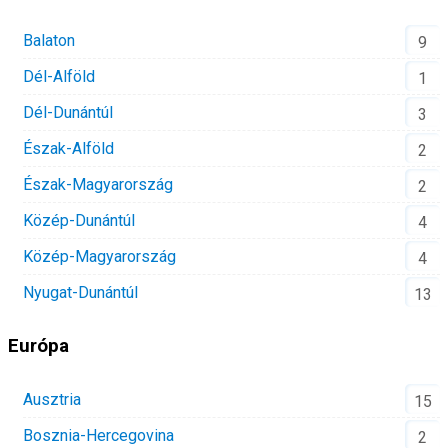
Balaton
9
Dél-Alföld
1
Dél-Dunántúl
3
Észak-Alföld
2
Észak-Magyarország
2
Közép-Dunántúl
4
Közép-Magyarország
4
Nyugat-Dunántúl
13
Európa
Ausztria
15
Bosznia-Hercegovina
2