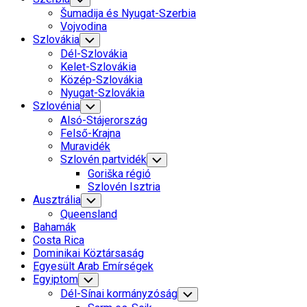
Child
Šumadija és Nyugat-Szerbia
Menu
Vojvodina
Szlovákia
Toggle
Child
Dél-Szlovákia
Menu
Kelet-Szlovákia
Közép-Szlovákia
Nyugat-Szlovákia
Szlovénia
Toggle
Child
Alsó-Stájerország
Menu
Felső-Krajna
Muravidék
Szlovén partvidék
Toggle
Child
Goriška régió
Menu
Szlovén Isztria
Ausztrália
Toggle
Child
Queensland
Menu
Bahamák
Costa Rica
Dominikai Köztársaság
Egyesült Arab Emírségek
Egyiptom
Toggle
Child
Dél-Sínai kormányzóság
Toggle
Menu
Child