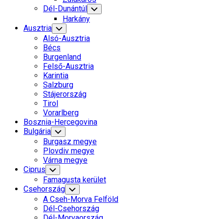
Dél-Dunántúl
Toggle
Child
Harkány
Menu
Ausztria
Toggle
Child
Alsó-Ausztria
Menu
Bécs
Burgenland
Felső-Ausztria
Karintia
Salzburg
Stájerország
Tirol
Vorarlberg
Bosznia-Hercegovina
Bulgária
Toggle
Child
Burgasz megye
Menu
Plovdiv megye
Várna megye
Ciprus
Toggle
Child
Famagusta kerület
Menu
Csehország
Toggle
Child
A Cseh-Morva Felföld
Menu
Dél-Csehország
Dél-Morvaország