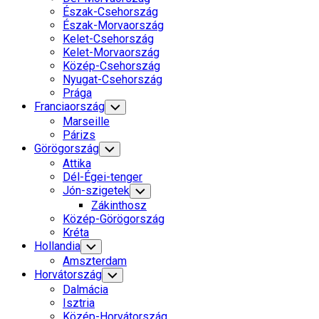
Észak-Csehország
Current
Észak-Morvaország
Page
Kelet-Csehország
Parent
Current
Kelet-Morvaország
Page
Közép-Csehország
Parent
Nyugat-Csehország
Prága
Franciaország
Toggle
Child
Marseille
Menu
Párizs
Görögország
Toggle
Child
Attika
Menu
Dél-Égei-tenger
Jón-szigetek
Toggle
Child
Zákinthosz
Menu
Közép-Görögország
Kréta
Hollandia
Toggle
Child
Amszterdam
Menu
Horvátország
Toggle
Child
Dalmácia
Menu
Isztria
Közép-Horvátország