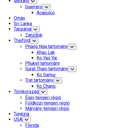
Mexikó
Toggle
Child
Guerrero
Toggle
Menu
Child
Acapulco
Menu
Omán
Sri Lanka
Tanzánia
Toggle
Child
Zanzibár
Menu
Thaiföld
Toggle
Child
Phang Nga tartomány
Toggle
Menu
Child
Khao Lak
Menu
Ko Yao Yai
Phuket tartomány
Surat Thani tartomány
Toggle
Child
Ko Samui
Menu
Trat tartomány
Toggle
Child
Ko Chang
Menu
Törökország
Toggle
Child
Égei-tengeri régió
Menu
Földközi-tengeri régió
Márvány-tengeri régió
Tunézia
USA
Toggle
Child
Florida
Menu