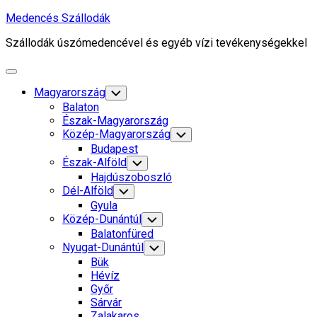
Skip
Medencés Szállodák
to
Szállodák úszómedencével és egyéb vízi tevékenységekkel
content
Expand
Menu
Magyarország
Toggle
Child
Balaton
Menu
Észak-Magyarország
Közép-Magyarország
Toggle
Child
Budapest
Menu
Észak-Alföld
Toggle
Child
Hajdúszoboszló
Menu
Dél-Alföld
Toggle
Child
Gyula
Menu
Közép-Dunántúl
Toggle
Child
Balatonfüred
Menu
Nyugat-Dunántúl
Toggle
Child
Bük
Menu
Hévíz
Győr
Sárvár
Zalakaros