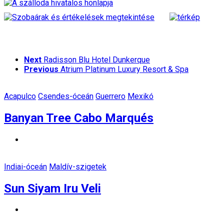
Next
Radisson Blu Hotel Dunkerque
Previous
Atrium Platinum Luxury Resort & Spa
Acapulco
Csendes-óceán
Guerrero
Mexikó
Banyan Tree Cabo Marqués
Indiai-óceán
Maldív-szigetek
Sun Siyam Iru Veli