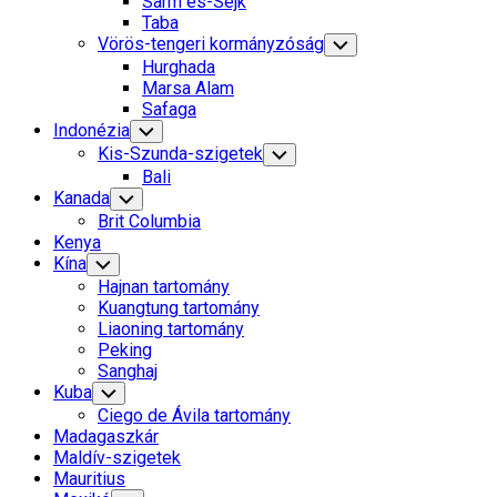
Sarm es-Sejk
Menu
Taba
Vörös-tengeri kormányzóság
Toggle
Child
Hurghada
Menu
Marsa Alam
Safaga
Indonézia
Toggle
Child
Kis-Szunda-szigetek
Toggle
Menu
Child
Bali
Menu
Kanada
Toggle
Child
Brit Columbia
Menu
Kenya
Kína
Toggle
Child
Hajnan tartomány
Menu
Kuangtung tartomány
Liaoning tartomány
Peking
Sanghaj
Kuba
Toggle
Child
Ciego de Ávila tartomány
Menu
Madagaszkár
Maldív-szigetek
Mauritius