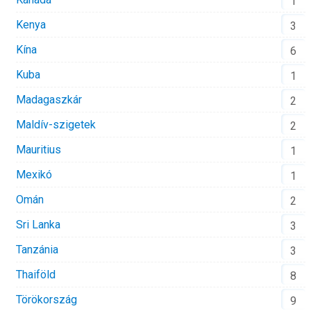
1
Kenya
3
Kína
6
Kuba
1
Madagaszkár
2
Maldív-szigetek
2
Mauritius
1
Mexikó
1
Omán
2
Sri Lanka
3
Tanzánia
3
Thaiföld
8
Törökország
9