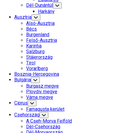
Dél-Dunántúl
Toggle
Child
Harkány
Menu
Ausztria
Toggle
Child
Alsó-Ausztria
Menu
Bécs
Burgenland
Felső-Ausztria
Karintia
Salzburg
Stájerország
Tirol
Vorarlberg
Bosznia-Hercegovina
Bulgária
Toggle
Child
Burgasz megye
Menu
Plovdiv megye
Várna megye
Ciprus
Toggle
Child
Famagusta kerület
Menu
Current
Csehország
Toggle
Child
Page
A Cseh-Morva Felföld
Menu
Parent
Dél-Csehország
Dél-Morvaország