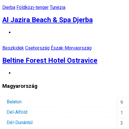
Djerba
Földközi-tenger
Tunézia
Al Jazira Beach & Spa Djerba
Beszkidek
Csehország
Észak-Morvaország
Beltine Forest Hotel Ostravice
Magyarország
Balaton
9
Dél-Alföld
1
Dél-Dunántúl
3