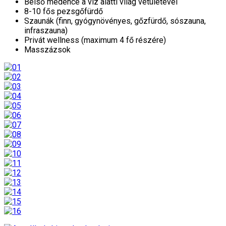
Belső medence a víz alatti világ vetületével
8-10 fős pezsgőfürdő
Szaunák (finn, gyógynövényes, gőzfürdő, sószauna,
infraszauna)
Privát wellness (maximum 4 fő részére)
Masszázsok