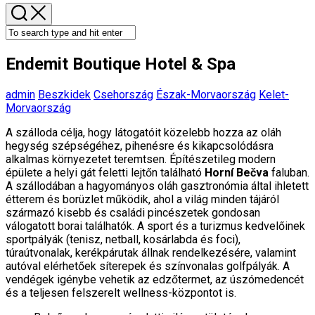
Endemit Boutique Hotel & Spa
admin
Beszkidek
Csehország
Észak-Morvaország
Kelet-
Morvaország
A szálloda célja, hogy látogatóit közelebb hozza az oláh
hegység szépségéhez, pihenésre és kikapcsolódásra
alkalmas környezetet teremtsen. Építészetileg modern
épülete a helyi gát feletti lejtőn található
Horní Bečva
faluban.
A szállodában a hagyományos oláh gasztronómia által ihletett
étterem és borüzlet működik, ahol a világ minden tájáról
származó kisebb és családi pincészetek gondosan
válogatott borai találhatók. A sport és a turizmus kedvelőinek
sportpályák (tenisz, netball, kosárlabda és foci),
túraútvonalak, kerékpárutak állnak rendelkezésére, valamint
autóval elérhetőek síterepek és színvonalas golfpályák. A
vendégek igénybe vehetik az edzőtermet, az úszómedencét
és a teljesen felszerelt wellness-központot is.