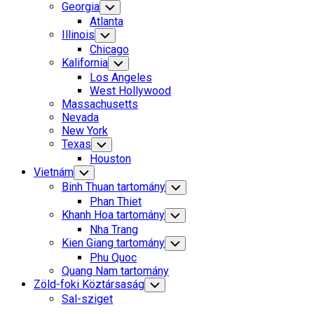
Georgia
Toggle
Child
Atlanta
Menu
Illinois
Toggle
Child
Chicago
Menu
Kalifornia
Toggle
Child
Los Angeles
Menu
West Hollywood
Massachusetts
Nevada
New York
Texas
Toggle
Child
Houston
Menu
Vietnám
Toggle
Child
Binh Thuan tartomány
Toggle
Menu
Child
Phan Thiet
Menu
Khanh Hoa tartomány
Toggle
Child
Nha Trang
Menu
Kien Giang tartomány
Toggle
Child
Phu Quoc
Menu
Quang Nam tartomány
Zöld-foki Köztársaság
Toggle
Child
Sal-sziget
Menu