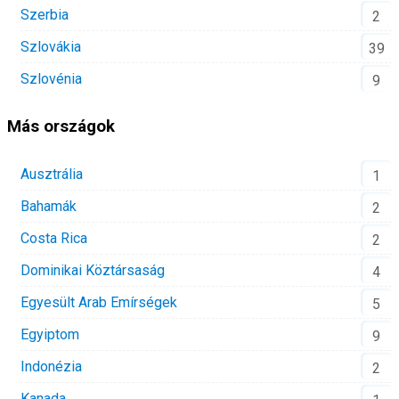
Szerbia
2
Szlovákia
39
Szlovénia
9
Más országok
Ausztrália
1
Bahamák
2
Costa Rica
2
Dominikai Köztársaság
4
Egyesült Arab Emírségek
5
Egyiptom
9
Indonézia
2
Kanada