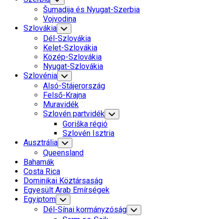
Child
Šumadija és Nyugat-Szerbia
Menu
Vojvodina
Szlovákia
Toggle
Child
Dél-Szlovákia
Menu
Kelet-Szlovákia
Közép-Szlovákia
Nyugat-Szlovákia
Szlovénia
Toggle
Child
Alsó-Stájerország
Menu
Felső-Krajna
Muravidék
Szlovén partvidék
Toggle
Child
Goriška régió
Menu
Szlovén Isztria
Ausztrália
Toggle
Child
Queensland
Menu
Bahamák
Costa Rica
Dominikai Köztársaság
Egyesült Arab Emírségek
Egyiptom
Toggle
Child
Dél-Sínai kormányzóság
Toggle
Menu
Child