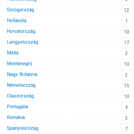
Görögország
12
Hollandia
1
Horvátország
10
Lengyelország
17
Málta
3
Montenegró
10
Nagy-Britannia
2
Németország
15
Olaszország
10
Portugália
4
Románia
3
Spanyolország
7