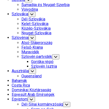
Child
Šumadija és Nyugat-Szerbia
Menu
Vojvodina
Szlovákia
Toggle
Child
Dél-Szlovákia
Menu
Kelet-Szlovákia
Közép-Szlovákia
Nyugat-Szlovákia
Szlovénia
Toggle
Child
Alsó-Stájerország
Menu
Felső-Krajna
Muravidék
Szlovén partvidék
Toggle
Child
Goriška régió
Menu
Szlovén Isztria
Ausztrália
Toggle
Child
Queensland
Menu
Bahamák
Costa Rica
Dominikai Köztársaság
Egyesült Arab Emírségek
Egyiptom
Toggle
Child
Dél-Sínai kormányzóság
Toggle
Menu
Child