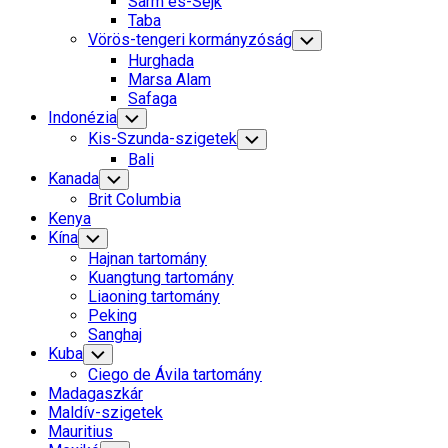
Sarm es-Sejk
Menu
Taba
Vörös-tengeri kormányzóság
Toggle
Child
Hurghada
Menu
Marsa Alam
Safaga
Indonézia
Toggle
Child
Kis-Szunda-szigetek
Toggle
Menu
Child
Bali
Menu
Kanada
Toggle
Child
Brit Columbia
Menu
Kenya
Kína
Toggle
Child
Hajnan tartomány
Menu
Kuangtung tartomány
Liaoning tartomány
Peking
Sanghaj
Kuba
Toggle
Child
Ciego de Ávila tartomány
Menu
Madagaszkár
Maldív-szigetek
Mauritius