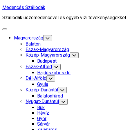
Skip
Medencés Szállodák
to
Szállodák úszómedencével és egyéb vízi tevékenységekkel
content
Expand
Menu
Magyarország
Toggle
Child
Balaton
Menu
Észak-Magyarország
Közép-Magyarország
Toggle
Child
Budapest
Menu
Észak-Alföld
Toggle
Child
Hajdúszoboszló
Menu
Dél-Alföld
Toggle
Child
Gyula
Menu
Közép-Dunántúl
Toggle
Child
Balatonfüred
Menu
Nyugat-Dunántúl
Toggle
Child
Bük
Menu
Hévíz
Győr
Sárvár
Zalakaros