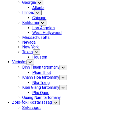
Georgia
Toggle
Child
Atlanta
Menu
Illinois
Toggle
Child
Chicago
Menu
Kalifornia
Toggle
Child
Los Angeles
Menu
West Hollywood
Massachusetts
Nevada
New York
Texas
Toggle
Child
Houston
Menu
Vietnám
Toggle
Child
Binh Thuan tartomány
Toggle
Menu
Child
Phan Thiet
Menu
Khanh Hoa tartomány
Toggle
Child
Nha Trang
Menu
Kien Giang tartomány
Toggle
Child
Phu Quoc
Menu
Quang Nam tartomány
Zöld-foki Köztársaság
Toggle
Child
Sal-sziget
Menu