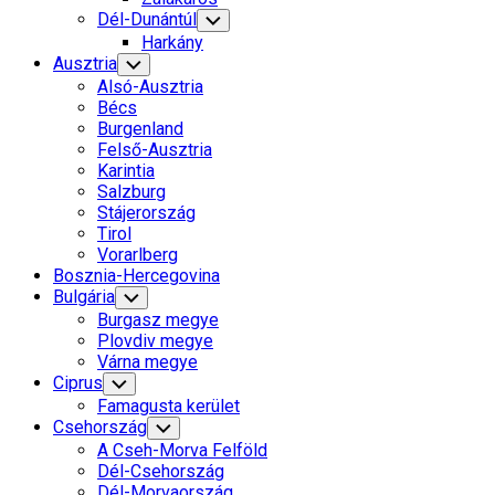
Dél-Dunántúl
Toggle
Child
Harkány
Menu
Ausztria
Toggle
Child
Alsó-Ausztria
Menu
Bécs
Burgenland
Felső-Ausztria
Karintia
Salzburg
Stájerország
Tirol
Vorarlberg
Bosznia-Hercegovina
Bulgária
Toggle
Child
Burgasz megye
Menu
Plovdiv megye
Várna megye
Ciprus
Toggle
Child
Famagusta kerület
Menu
Csehország
Toggle
Child
A Cseh-Morva Felföld
Menu
Dél-Csehország
Dél-Morvaország