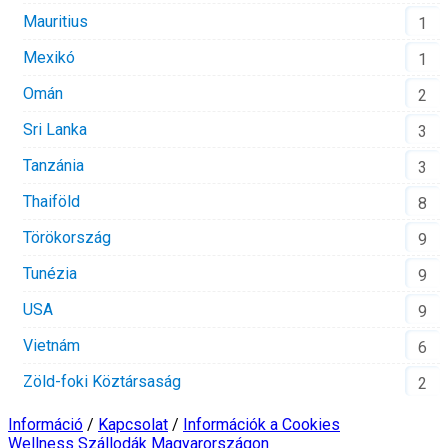
Mauritius
1
Mexikó
1
Omán
2
Sri Lanka
3
Tanzánia
3
Thaiföld
8
Törökország
9
Tunézia
9
USA
9
Vietnám
6
Zöld-foki Köztársaság
2
Információ
/
Kapcsolat
/
Információk a Cookies
Wellness Szállodák Magyarországon