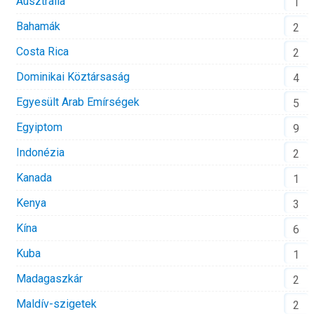
Ausztrália
1
Bahamák
2
Costa Rica
2
Dominikai Köztársaság
4
Egyesült Arab Emírségek
5
Egyiptom
9
Indonézia
2
Kanada
1
Kenya
3
Kína
6
Kuba
1
Madagaszkár
2
Maldív-szigetek
2