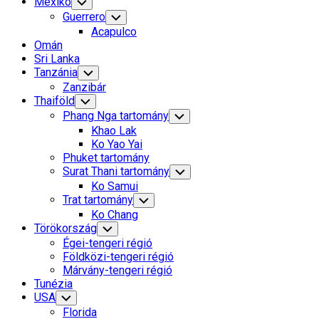
Mexikó
Toggle
Child
Guerrero
Toggle
Menu
Child
Acapulco
Menu
Omán
Sri Lanka
Tanzánia
Toggle
Child
Zanzibár
Menu
Thaiföld
Toggle
Child
Phang Nga tartomány
Toggle
Menu
Child
Khao Lak
Menu
Ko Yao Yai
Phuket tartomány
Surat Thani tartomány
Toggle
Child
Ko Samui
Menu
Trat tartomány
Toggle
Child
Ko Chang
Menu
Törökország
Toggle
Child
Égei-tengeri régió
Menu
Földközi-tengeri régió
Márvány-tengeri régió
Tunézia
USA
Toggle
Child
Florida
Menu