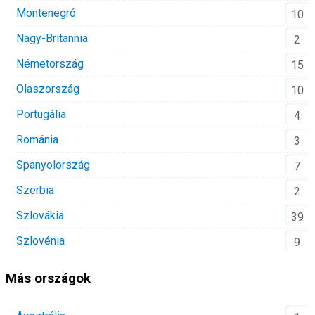
Montenegró
10
Nagy-Britannia
2
Németország
15
Olaszország
10
Portugália
4
Románia
3
Spanyolország
7
Szerbia
2
Szlovákia
39
Szlovénia
9
Más országok