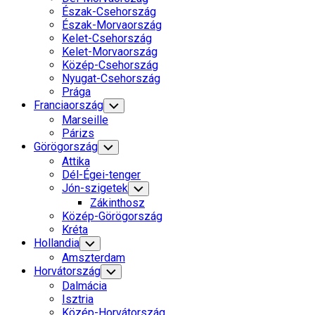
Észak-Csehország
Észak-Morvaország
Kelet-Csehország
Kelet-Morvaország
Közép-Csehország
Nyugat-Csehország
Prága
Franciaország
Toggle
Child
Marseille
Menu
Párizs
Görögország
Toggle
Child
Attika
Menu
Dél-Égei-tenger
Jón-szigetek
Toggle
Child
Zákinthosz
Menu
Közép-Görögország
Kréta
Hollandia
Toggle
Child
Amszterdam
Menu
Horvátország
Toggle
Child
Dalmácia
Menu
Isztria
Közép-Horvátország