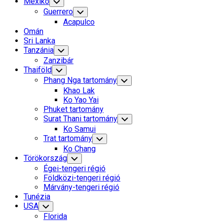
Mexikó
Toggle
Child
Guerrero
Toggle
Menu
Child
Acapulco
Menu
Omán
Sri Lanka
Tanzánia
Toggle
Child
Zanzibár
Menu
Thaiföld
Toggle
Child
Phang Nga tartomány
Toggle
Menu
Child
Khao Lak
Menu
Ko Yao Yai
Phuket tartomány
Surat Thani tartomány
Toggle
Child
Ko Samui
Menu
Trat tartomány
Toggle
Child
Ko Chang
Menu
Törökország
Toggle
Child
Égei-tengeri régió
Menu
Földközi-tengeri régió
Márvány-tengeri régió
Tunézia
USA
Toggle
Child
Florida
Menu