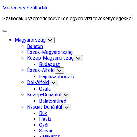
Skip
Medencés Szállodák
to
Szállodák úszómedencével és egyéb vízi tevékenységekkel
content
Expand
Menu
Magyarország
Toggle
Child
Balaton
Menu
Észak-Magyarország
Közép-Magyarország
Toggle
Child
Budapest
Menu
Észak-Alföld
Toggle
Child
Hajdúszoboszló
Menu
Dél-Alföld
Toggle
Child
Gyula
Menu
Közép-Dunántúl
Toggle
Child
Balatonfüred
Menu
Nyugat-Dunántúl
Toggle
Child
Bük
Menu
Hévíz
Győr
Sárvár
Zalakaros