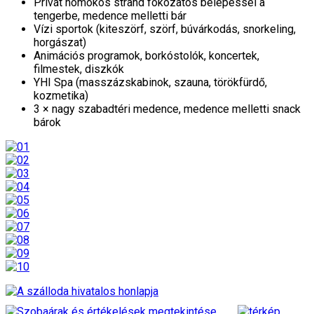
Privát homokos strand fokozatos belépéssel a
tengerbe, medence melletti bár
Vízi sportok (kiteszörf, szörf, búvárkodás, snorkeling,
horgászat)
Animációs programok, borkóstolók, koncertek,
filmestek, diszkók
YHI Spa (masszázskabinok, szauna, törökfürdő,
kozmetika)
3 × nagy szabadtéri medence, medence melletti snack
bárok