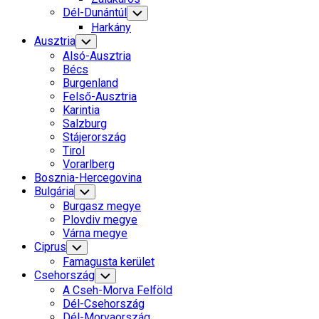
Dél-Dunántúl
Toggle
Child
Harkány
Menu
Ausztria
Toggle
Child
Alsó-Ausztria
Menu
Bécs
Burgenland
Felső-Ausztria
Karintia
Salzburg
Stájerország
Tirol
Vorarlberg
Bosznia-Hercegovina
Bulgária
Toggle
Child
Burgasz megye
Menu
Plovdiv megye
Várna megye
Ciprus
Toggle
Child
Famagusta kerület
Menu
Csehország
Toggle
Child
A Cseh-Morva Felföld
Menu
Dél-Csehország
Dél-Morvaország