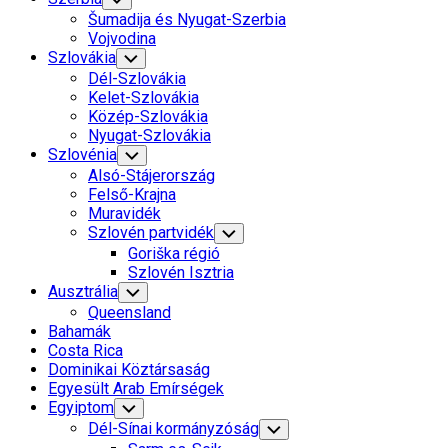
Child
Šumadija és Nyugat-Szerbia
Menu
Vojvodina
Szlovákia
Toggle
Child
Dél-Szlovákia
Menu
Kelet-Szlovákia
Közép-Szlovákia
Nyugat-Szlovákia
Szlovénia
Toggle
Child
Alsó-Stájerország
Menu
Felső-Krajna
Muravidék
Szlovén partvidék
Toggle
Child
Goriška régió
Menu
Szlovén Isztria
Ausztrália
Toggle
Child
Queensland
Menu
Bahamák
Costa Rica
Dominikai Köztársaság
Egyesült Arab Emírségek
Egyiptom
Toggle
Child
Dél-Sínai kormányzóság
Toggle
Menu
Child