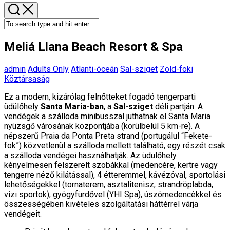
Parent
Meliá Llana Beach Resort & Spa
admin
Adults Only
Atlanti-óceán
Sal-sziget
Zöld-foki
Köztársaság
Ez a modern, kizárólag felnőtteket fogadó tengerparti
üdülőhely
Santa Maria-ban
, a
Sal-sziget
déli partján. A
vendégek a szálloda minibusszal juthatnak el Santa Maria
nyüzsgő városának központjába (körülbelül 5 km-re). A
népszerű Praia da Ponta Preta strand (portugálul “Fekete-
fok”) közvetlenül a szálloda mellett található, egy részét csak
a szálloda vendégei használhatják. Az üdülőhely
kényelmesen felszerelt szobákkal (medencére, kertre vagy
tengerre néző kilátással), 4 étteremmel, kávézóval, sportolási
lehetőségekkel (tornaterem, asztalitenisz, strandröplabda,
vízi sportok), gyógyfürdővel (YHI Spa), úszómedencékkel és
összességében kivételes szolgáltatási háttérrel várja
vendégeit.