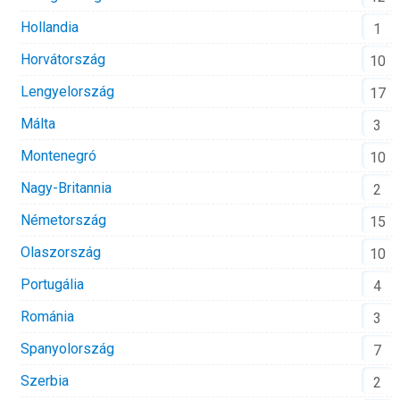
Hollandia
1
Horvátország
10
Lengyelország
17
Málta
3
Montenegró
10
Nagy-Britannia
2
Németország
15
Olaszország
10
Portugália
4
Románia
3
Spanyolország
7
Szerbia
2