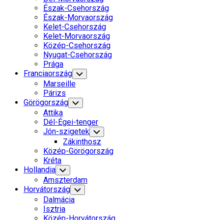
Észak-Csehország
Észak-Morvaország
Kelet-Csehország
Kelet-Morvaország
Közép-Csehország
Nyugat-Csehország
Prága
Franciaország
Toggle
Child
Marseille
Menu
Párizs
Görögország
Toggle
Child
Attika
Menu
Dél-Égei-tenger
Jón-szigetek
Toggle
Child
Zákinthosz
Menu
Közép-Görögország
Kréta
Hollandia
Toggle
Child
Amszterdam
Menu
Horvátország
Toggle
Child
Dalmácia
Menu
Isztria
Közép-Horvátország