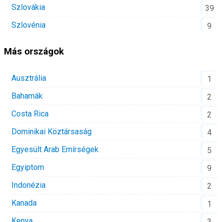
Szlovákia
39
Szlovénia
9
Más országok
Ausztrália
1
Bahamák
2
Costa Rica
2
Dominikai Köztársaság
4
Egyesült Arab Emírségek
5
Egyiptom
9
Indonézia
2
Kanada
1
Kenya
3