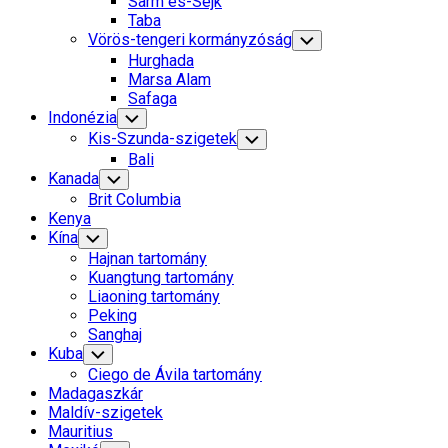
Sarm es-Sejk
Menu
Taba
Vörös-tengeri kormányzóság
Toggle
Child
Hurghada
Menu
Marsa Alam
Safaga
Indonézia
Toggle
Child
Kis-Szunda-szigetek
Toggle
Menu
Child
Bali
Menu
Kanada
Toggle
Child
Brit Columbia
Menu
Kenya
Kína
Toggle
Child
Hajnan tartomány
Menu
Kuangtung tartomány
Liaoning tartomány
Peking
Sanghaj
Kuba
Toggle
Child
Ciego de Ávila tartomány
Menu
Madagaszkár
Maldív-szigetek
Mauritius