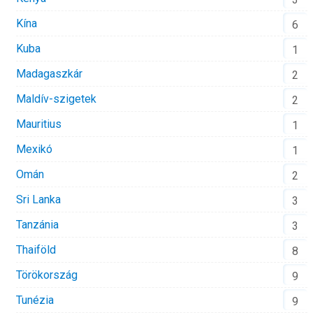
Kína
6
Kuba
1
Madagaszkár
2
Maldív-szigetek
2
Mauritius
1
Mexikó
1
Omán
2
Sri Lanka
3
Tanzánia
3
Thaiföld
8
Törökország
9
Tunézia
9