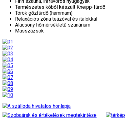
Finn szauna, infravörös nyugágyak
Természetes kőből készült Kneipp-fürdő
Török gőzfürdő (hammam)
Relaxációs zóna teázóval és italokkal
Alacsony hőmérsékletű szanárium
Masszázsok