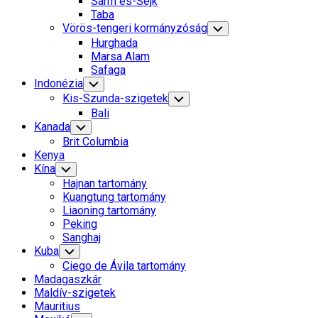
Sarm es-Sejk
Menu
Taba
Vörös-tengeri kormányzóság
Toggle
Child
Hurghada
Menu
Marsa Alam
Safaga
Indonézia
Toggle
Child
Kis-Szunda-szigetek
Toggle
Menu
Child
Bali
Menu
Kanada
Toggle
Child
Brit Columbia
Menu
Kenya
Kína
Toggle
Child
Hajnan tartomány
Menu
Kuangtung tartomány
Liaoning tartomány
Peking
Sanghaj
Kuba
Toggle
Child
Ciego de Ávila tartomány
Menu
Madagaszkár
Maldív-szigetek
Mauritius