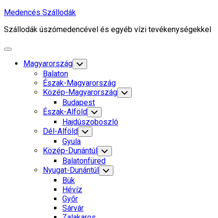
Skip
Medencés Szállodák
to
Szállodák úszómedencével és egyéb vízi tevékenységekkel
content
Expand
Menu
Magyarország
Toggle
Child
Balaton
Menu
Észak-Magyarország
Közép-Magyarország
Toggle
Child
Budapest
Menu
Észak-Alföld
Toggle
Child
Hajdúszoboszló
Menu
Dél-Alföld
Toggle
Child
Gyula
Menu
Közép-Dunántúl
Toggle
Child
Balatonfüred
Menu
Nyugat-Dunántúl
Toggle
Child
Bük
Menu
Hévíz
Győr
Sárvár
Zalakaros