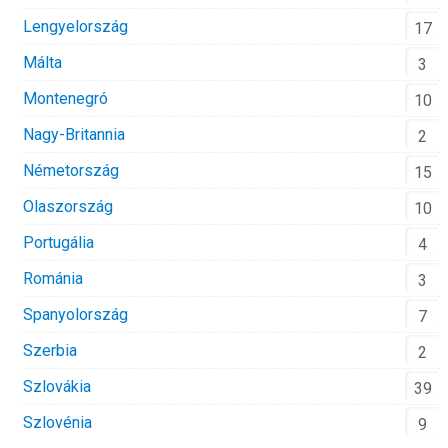
Lengyelország
17
Málta
3
Montenegró
10
Nagy-Britannia
2
Németország
15
Olaszország
10
Portugália
4
Románia
3
Spanyolország
7
Szerbia
2
Szlovákia
39
Szlovénia
9