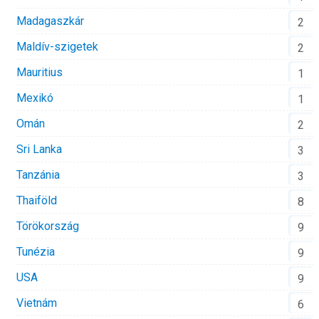
Madagaszkár
2
Maldív-szigetek
2
Mauritius
1
Mexikó
1
Omán
2
Sri Lanka
3
Tanzánia
3
Thaiföld
8
Törökország
9
Tunézia
9
USA
9
Vietnám
6