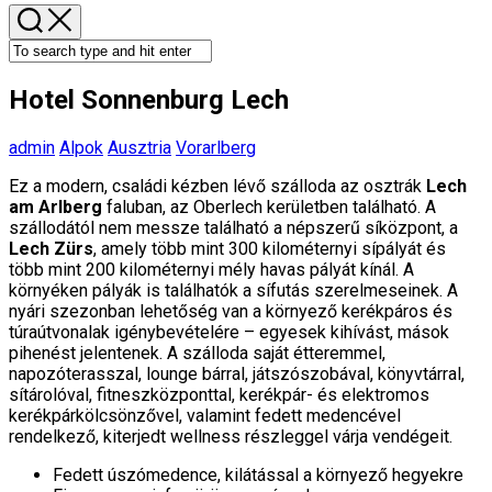
Hotel Sonnenburg Lech
admin
Alpok
Ausztria
Vorarlberg
Ez a modern, családi kézben lévő szálloda az osztrák
Lech
am Arlberg
faluban, az Oberlech kerületben található. A
szállodától nem messze található a népszerű síközpont, a
Lech Zürs
, amely több mint 300 kilométernyi sípályát és
több mint 200 kilométernyi mély havas pályát kínál. A
környéken pályák is találhatók a sífutás szerelmeseinek. A
nyári szezonban lehetőség van a környező kerékpáros és
túraútvonalak igénybevételére – egyesek kihívást, mások
pihenést jelentenek. A szálloda saját étteremmel,
napozóterasszal, lounge bárral, játszószobával, könyvtárral,
sítárolóval, fitneszközponttal, kerékpár- és elektromos
kerékpárkölcsönzővel, valamint fedett medencével
rendelkező, kiterjedt wellness részleggel várja vendégeit.
Fedett úszómedence, kilátással a környező hegyekre