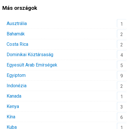
Más országok
Ausztrália
1
Bahamák
2
Costa Rica
2
Dominikai Köztársaság
4
Egyesült Arab Emírségek
5
Egyiptom
9
Indonézia
2
Kanada
1
Kenya
3
Kína
6
Kuba
1