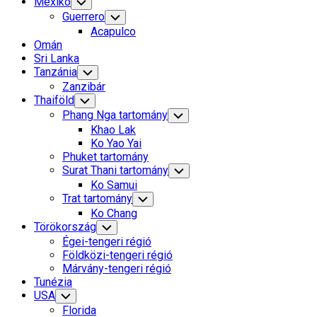
Mexikó
Toggle
Child
Guerrero
Toggle
Menu
Child
Acapulco
Menu
Omán
Sri Lanka
Tanzánia
Toggle
Child
Zanzibár
Menu
Thaiföld
Toggle
Child
Phang Nga tartomány
Toggle
Menu
Child
Khao Lak
Menu
Ko Yao Yai
Phuket tartomány
Surat Thani tartomány
Toggle
Child
Ko Samui
Menu
Trat tartomány
Toggle
Child
Ko Chang
Menu
Törökország
Toggle
Child
Égei-tengeri régió
Menu
Földközi-tengeri régió
Márvány-tengeri régió
Tunézia
USA
Toggle
Child
Florida
Menu