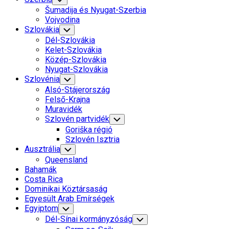
Child
Šumadija és Nyugat-Szerbia
Menu
Vojvodina
Szlovákia
Toggle
Child
Dél-Szlovákia
Menu
Kelet-Szlovákia
Közép-Szlovákia
Nyugat-Szlovákia
Szlovénia
Toggle
Child
Alsó-Stájerország
Menu
Felső-Krajna
Muravidék
Szlovén partvidék
Toggle
Child
Goriška régió
Menu
Szlovén Isztria
Ausztrália
Toggle
Child
Queensland
Menu
Bahamák
Costa Rica
Dominikai Köztársaság
Egyesült Arab Emírségek
Egyiptom
Toggle
Child
Dél-Sínai kormányzóság
Toggle
Menu
Child