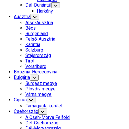
Dél-Dunántúl
Toggle
Child
Harkány
Menu
Current
Ausztria
Toggle
Child
Page
Alsó-Ausztria
Menu
Parent
Bécs
Burgenland
Felső-Ausztria
Karintia
Salzburg
Stájerország
Tirol
Current
Vorarlberg
Page
Bosznia-Hercegovina
Parent
Bulgária
Toggle
Child
Burgasz megye
Menu
Plovdiv megye
Várna megye
Ciprus
Toggle
Child
Famagusta kerület
Menu
Csehország
Toggle
Child
A Cseh-Morva Felföld
Menu
Dél-Csehország
Dél-Morvaország