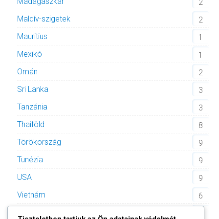
Madagaszkár
2
Maldív-szigetek
2
Mauritius
1
Mexikó
1
Omán
2
Sri Lanka
3
Tanzánia
3
Thaiföld
8
Törökország
9
Tunézia
9
USA
9
Vietnám
6
Zöld-foki Köztársaság
2
Tiszteletben tartjuk az Ön adatainak védelmét