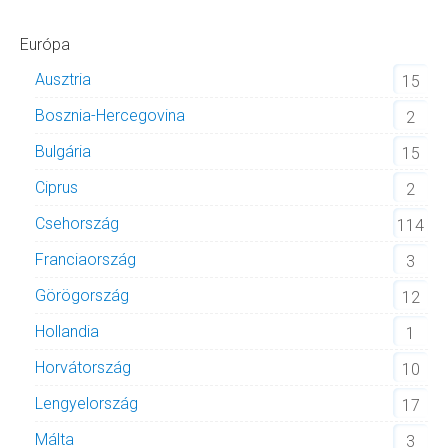
Európa
Ausztria
15
Bosznia-Hercegovina
2
Bulgária
15
Ciprus
2
Csehország
114
Franciaország
3
Görögország
12
Hollandia
1
Horvátország
10
Lengyelország
17
Málta
3