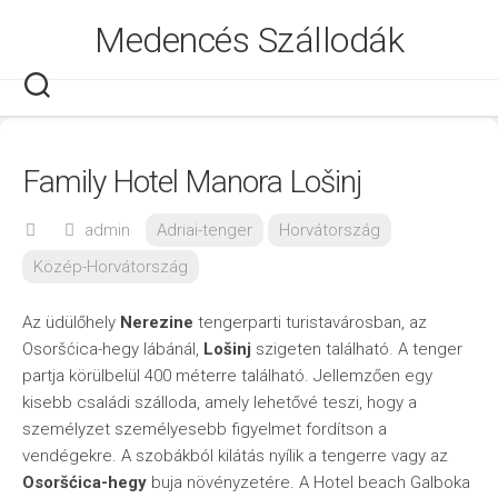
Skip
Medencés Szállodák
to
content
Family Hotel Manora Lošinj
admin
Adriai-tenger
Horvátország
Közép-Horvátország
Az üdülőhely
Nerezine
tengerparti turistavárosban, az
Osoršćica-hegy lábánál,
Lošinj
szigeten található. A tenger
partja körülbelül 400 méterre található. Jellemzően egy
kisebb családi szálloda, amely lehetővé teszi, hogy a
személyzet személyesebb figyelmet fordítson a
vendégekre. A szobákból kilátás nyílik a tengerre vagy az
Osoršćica-hegy
buja növényzetére. A Hotel beach Galboka