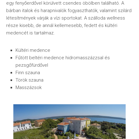
egy fenyőerdővel körülvett csendes öbölben található. A
bárban italok és harapnivalók fogyaszthatók, valamint szilárd
létesítmények várják a vízi sportokat. A szálloda wellness
része kisebb, de annál kellemesebb, fedett és kültéri
medencét is tartalmaz.
Kültéri medence
Fűtött beltéri medence hidromasszázzsal és
pezsgőfürdővel
Finn szauna
Török ​​szauna
Masszázsok