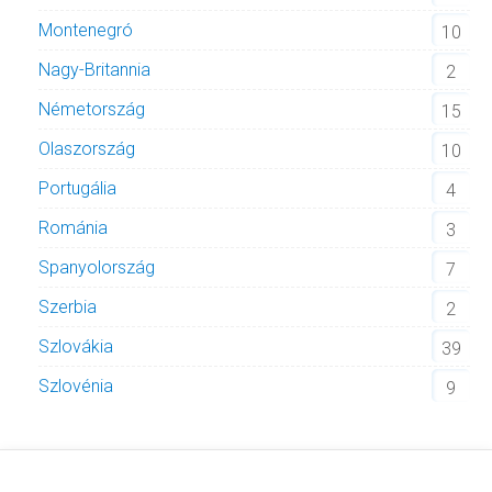
Montenegró
10
Nagy-Britannia
2
Németország
15
Olaszország
10
Portugália
4
Románia
3
Spanyolország
7
Szerbia
2
Szlovákia
39
Szlovénia
9