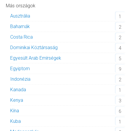
Más országok
Ausztrália
1
Bahamák
2
Costa Rica
2
Dominikai Köztársaság
4
Egyesült Arab Emírségek
5
Egyiptom
9
Indonézia
2
Kanada
1
Kenya
3
Kína
6
Kuba
1