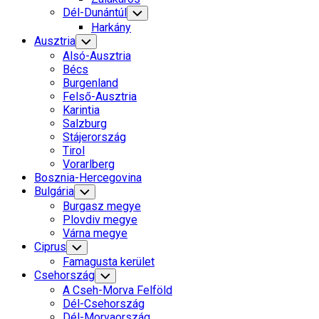
Dél-Dunántúl
Toggle
Child
Harkány
Menu
Ausztria
Toggle
Child
Alsó-Ausztria
Menu
Bécs
Burgenland
Felső-Ausztria
Karintia
Salzburg
Stájerország
Tirol
Vorarlberg
Bosznia-Hercegovina
Bulgária
Toggle
Child
Burgasz megye
Menu
Plovdiv megye
Várna megye
Ciprus
Toggle
Child
Famagusta kerület
Menu
Csehország
Toggle
Child
A Cseh-Morva Felföld
Menu
Dél-Csehország
Dél-Morvaország