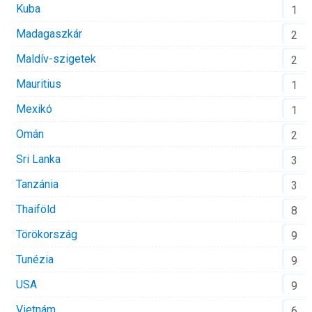
Kuba
1
Madagaszkár
2
Maldív-szigetek
2
Mauritius
1
Mexikó
1
Omán
2
Sri Lanka
3
Tanzánia
3
Thaiföld
8
Törökország
9
Tunézia
9
USA
9
Vietnám
6