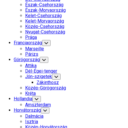
Észak-Csehország
Észak-Morvaország
Kelet-Csehország
Kelet-Morvaország
Közép-Csehország
Nyugat-Csehország
Prága
Franciaország
Toggle
Child
Marseille
Menu
Párizs
Görögország
Toggle
Child
Attika
Menu
Dél-Égei-tenger
Jón-szigetek
Toggle
Child
Zákinthosz
Menu
Közép-Görögország
Kréta
Hollandia
Toggle
Child
Amszterdam
Menu
Horvátország
Toggle
Child
Dalmácia
Menu
Isztria
Közép-Horvátország