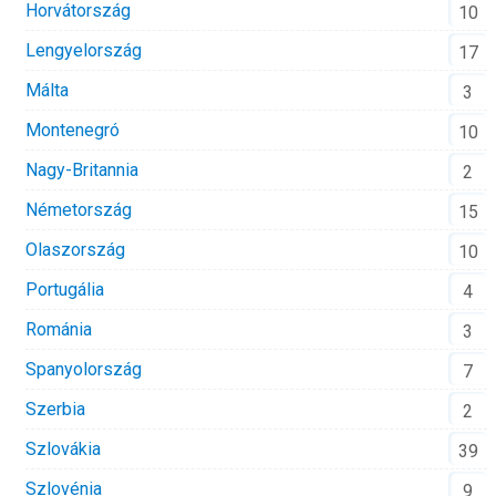
Horvátország
10
Lengyelország
17
Málta
3
Montenegró
10
Nagy-Britannia
2
Németország
15
Olaszország
10
Portugália
4
Románia
3
Spanyolország
7
Szerbia
2
Szlovákia
39
Szlovénia
9