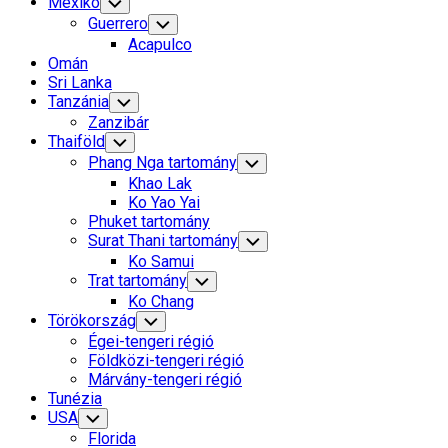
Mexikó
Toggle
Child
Guerrero
Toggle
Menu
Child
Acapulco
Menu
Omán
Sri Lanka
Tanzánia
Toggle
Child
Zanzibár
Menu
Thaiföld
Toggle
Child
Phang Nga tartomány
Toggle
Menu
Child
Khao Lak
Menu
Ko Yao Yai
Phuket tartomány
Surat Thani tartomány
Toggle
Child
Ko Samui
Menu
Trat tartomány
Toggle
Child
Ko Chang
Menu
Törökország
Toggle
Child
Égei-tengeri régió
Menu
Földközi-tengeri régió
Márvány-tengeri régió
Tunézia
USA
Toggle
Child
Florida
Menu