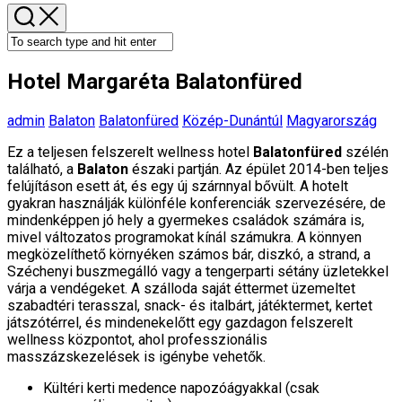
Hotel Margaréta Balatonfüred
admin
Balaton
Balatonfüred
Közép-Dunántúl
Magyarország
Ez a teljesen felszerelt wellness hotel
Balatonfüred
szélén
található, a
Balaton
északi partján. Az épület 2014-ben teljes
felújításon esett át, és egy új szárnnyal bővült. A hotelt
gyakran használják különféle konferenciák szervezésére, de
mindenképpen jó hely a gyermekes családok számára is,
mivel változatos programokat kínál számukra. A könnyen
megközelíthető környéken számos bár, diszkó, a strand, a
Széchenyi buszmegálló vagy a tengerparti sétány üzletekkel
várja a vendégeket. A szálloda saját éttermet üzemeltet
szabadtéri terasszal, snack- és italbárt, játéktermet, kertet
játszótérrel, és mindenekelőtt egy gazdagon felszerelt
wellness központot, ahol professzionális
masszázskezelések is igénybe vehetők.
Kültéri kerti medence napozóágyakkal (csak