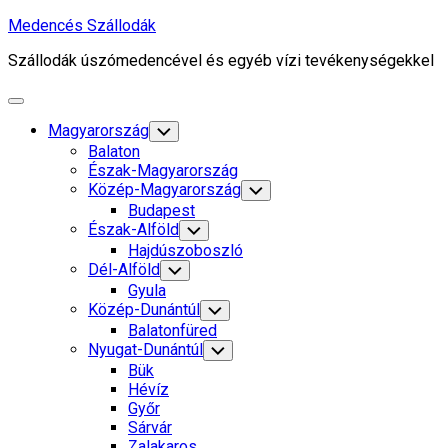
Skip
Medencés Szállodák
to
Szállodák úszómedencével és egyéb vízi tevékenységekkel
content
Expand
Menu
Current
Magyarország
Toggle
Child
Page
Current
Balaton
Menu
Parent
Page
Észak-Magyarország
Parent
Közép-Magyarország
Toggle
Child
Budapest
Menu
Észak-Alföld
Toggle
Child
Hajdúszoboszló
Menu
Dél-Alföld
Toggle
Child
Gyula
Menu
Current
Közép-Dunántúl
Toggle
Child
Page
Current
Balatonfüred
Menu
Parent
Page
Nyugat-Dunántúl
Toggle
Child
Parent
Bük
Menu
Hévíz
Győr
Sárvár
Zalakaros