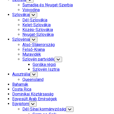
Child
Šumadija és Nyugat-Szerbia
Menu
Vojvodina
Szlovákia
Toggle
Child
Dél-Szlovákia
Menu
Kelet-Szlovákia
Közép-Szlovákia
Nyugat-Szlovákia
Szlovénia
Toggle
Child
Alsó-Stájerország
Menu
Felső-Krajna
Muravidék
Szlovén partvidék
Toggle
Child
Goriška régió
Menu
Szlovén Isztria
Ausztrália
Toggle
Child
Queensland
Menu
Bahamák
Costa Rica
Dominikai Köztársaság
Egyesült Arab Emírségek
Egyiptom
Toggle
Child
Dél-Sínai kormányzóság
Toggle
Menu
Child