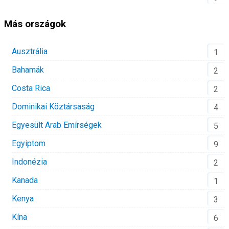
Más országok
Ausztrália
1
Bahamák
2
Costa Rica
2
Dominikai Köztársaság
4
Egyesült Arab Emírségek
5
Egyiptom
9
Indonézia
2
Kanada
1
Kenya
3
Kína
6