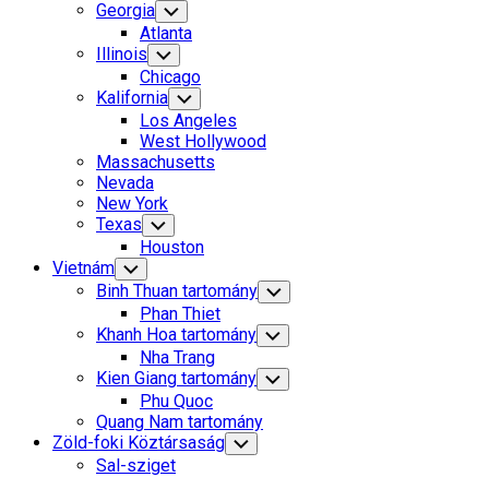
Georgia
Toggle
Child
Atlanta
Menu
Illinois
Toggle
Child
Chicago
Menu
Kalifornia
Toggle
Child
Los Angeles
Menu
West Hollywood
Massachusetts
Nevada
New York
Texas
Toggle
Child
Houston
Menu
Vietnám
Toggle
Child
Binh Thuan tartomány
Toggle
Menu
Child
Phan Thiet
Menu
Khanh Hoa tartomány
Toggle
Child
Nha Trang
Menu
Kien Giang tartomány
Toggle
Child
Phu Quoc
Menu
Quang Nam tartomány
Zöld-foki Köztársaság
Toggle
Child
Sal-sziget
Menu