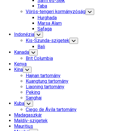
Sarm es-Sejk
Menu
Taba
Vörös-tengeri kormányzóság
Toggle
Child
Hurghada
Menu
Marsa Alam
Safaga
Indonézia
Toggle
Child
Kis-Szunda-szigetek
Toggle
Menu
Child
Bali
Menu
Kanada
Toggle
Child
Brit Columbia
Menu
Kenya
Kína
Toggle
Child
Hajnan tartomány
Menu
Kuangtung tartomány
Liaoning tartomány
Peking
Sanghaj
Kuba
Toggle
Child
Ciego de Ávila tartomány
Menu
Madagaszkár
Maldív-szigetek
Mauritius