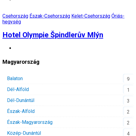
Csehország
Észak-Csehország
Kelet-Csehország
Óriás-
hegység
Hotel Olympie Špindlerův Mlýn
Magyarország
Balaton
9
Dél-Alföld
1
Dél-Dunántúl
3
Észak-Alföld
2
Észak-Magyarország
2
Közép-Dunántúl
4