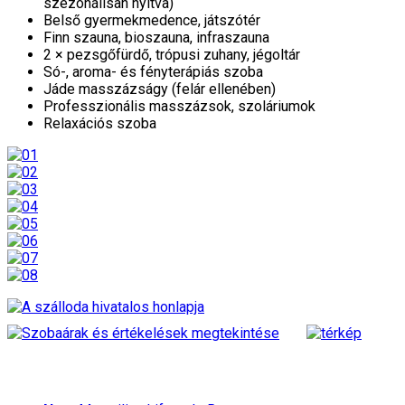
szezonálisan nyitva)
Belső gyermekmedence, játszótér
Finn szauna, bioszauna, infraszauna
2 × pezsgőfürdő, trópusi zuhany, jégoltár
Só-, aroma- és fényterápiás szoba
Jáde masszázságy (felár ellenében)
Professzionális masszázsok, szoláriumok
Relaxációs szoba