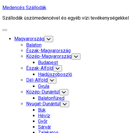
Skip
Medencés Szállodák
to
Szállodák úszómedencével és egyéb vízi tevékenységekkel
content
Expand
Menu
Magyarország
Toggle
Child
Balaton
Menu
Észak-Magyarország
Közép-Magyarország
Toggle
Child
Budapest
Menu
Észak-Alföld
Toggle
Child
Hajdúszoboszló
Menu
Dél-Alföld
Toggle
Child
Gyula
Menu
Közép-Dunántúl
Toggle
Child
Balatonfüred
Menu
Nyugat-Dunántúl
Toggle
Child
Bük
Menu
Hévíz
Győr
Sárvár
Zalakaros