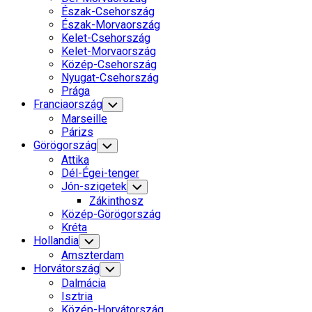
Észak-Csehország
Észak-Morvaország
Kelet-Csehország
Kelet-Morvaország
Közép-Csehország
Nyugat-Csehország
Prága
Franciaország
Toggle
Child
Marseille
Menu
Párizs
Görögország
Toggle
Child
Attika
Menu
Dél-Égei-tenger
Jón-szigetek
Toggle
Child
Zákinthosz
Menu
Közép-Görögország
Kréta
Hollandia
Toggle
Child
Amszterdam
Menu
Horvátország
Toggle
Child
Dalmácia
Menu
Isztria
Közép-Horvátország