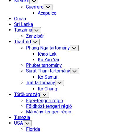
Mexikó
Toggle
Child
Guerrero
Toggle
Menu
Child
Acapulco
Menu
Omán
Sri Lanka
Tanzánia
Toggle
Child
Zanzibár
Menu
Thaiföld
Toggle
Child
Phang Nga tartomány
Toggle
Menu
Child
Khao Lak
Menu
Ko Yao Yai
Phuket tartomány
Surat Thani tartomány
Toggle
Child
Ko Samui
Menu
Trat tartomány
Toggle
Child
Ko Chang
Menu
Törökország
Toggle
Child
Égei-tengeri régió
Menu
Földközi-tengeri régió
Márvány-tengeri régió
Tunézia
USA
Toggle
Child
Florida
Menu