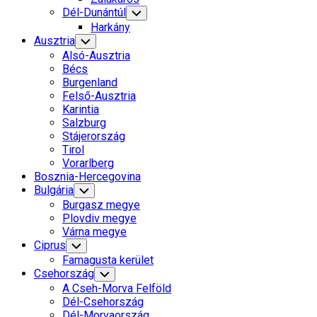
Dél-Dunántúl
Toggle
Child
Harkány
Menu
Ausztria
Toggle
Child
Alsó-Ausztria
Menu
Bécs
Burgenland
Felső-Ausztria
Karintia
Salzburg
Stájerország
Tirol
Vorarlberg
Bosznia-Hercegovina
Bulgária
Toggle
Child
Burgasz megye
Menu
Plovdiv megye
Várna megye
Ciprus
Toggle
Child
Famagusta kerület
Menu
Csehország
Toggle
Child
A Cseh-Morva Felföld
Menu
Dél-Csehország
Dél-Morvaország