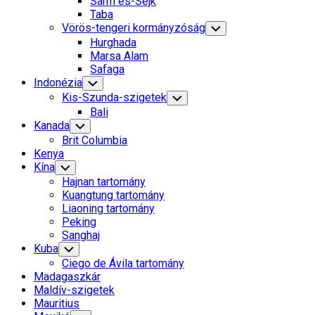
Sarm es-Sejk
Menu
Taba
Vörös-tengeri kormányzóság
Toggle
Child
Hurghada
Menu
Marsa Alam
Safaga
Indonézia
Toggle
Child
Kis-Szunda-szigetek
Toggle
Menu
Child
Bali
Menu
Kanada
Toggle
Child
Brit Columbia
Menu
Kenya
Kína
Toggle
Child
Hajnan tartomány
Menu
Kuangtung tartomány
Liaoning tartomány
Peking
Sanghaj
Kuba
Toggle
Child
Ciego de Ávila tartomány
Menu
Madagaszkár
Maldív-szigetek
Mauritius