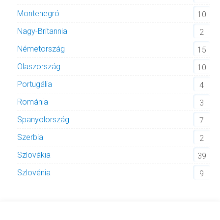
Montenegró
10
Nagy-Britannia
2
Németország
15
Olaszország
10
Portugália
4
Románia
3
Spanyolország
7
Szerbia
2
Szlovákia
39
Szlovénia
9