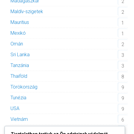
Madagaszkár
2
Maldív-szigetek
2
Mauritius
1
Mexikó
1
Omán
2
Sri Lanka
3
Tanzánia
3
Thaiföld
8
Törökország
9
Tunézia
9
USA
9
Vietnám
6
Zöld-foki Köztársaság
2
Tiszteletben tartjuk az Ön adatainak védelmét