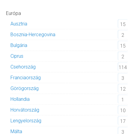
Európa
Ausztria
15
Bosznia-Hercegovina
2
Bulgária
15
Ciprus
2
Csehország
114
Franciaország
3
Görögország
12
Hollandia
1
Horvátország
10
Lengyelország
17
Málta
3