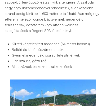
szobákból lenyűgöző kilátás nyílik a tengerre. A szálloda
négy nagy úszómedencével rendelkezik, a legközelebbi
strand pedig körülbelül 600 méterre található. Van még egy
étterem, kávézó, lounge bár, gyermekmedencék,
teniszpályák, edzőterem vagy átfogó wellness
szolgáltatások a Regent SPA létesítményben.
Kültéri végtelenített medence (64 méter hosszú)
Beltéri és kültéri úszómedencék
Gyermekmedencék, családi létesítmények
Finn szauna, gőzfürdő
Masszázsok és kozmetikai kezelések