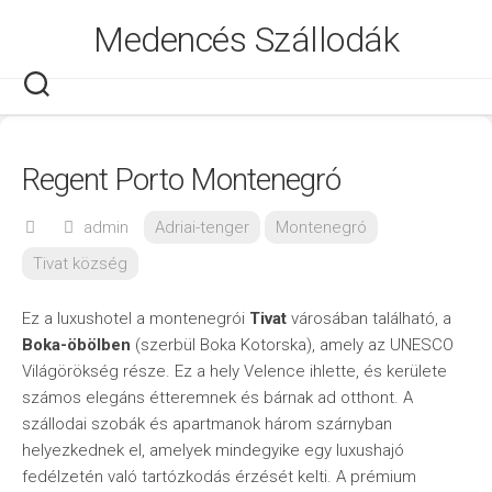
Skip
Medencés Szállodák
to
content
Regent Porto Montenegró
admin
Adriai-tenger
Montenegró
Tivat község
Ez a luxushotel a montenegrói
Tivat
városában található, a
Boka-öbölben
(szerbül Boka Kotorska), amely az UNESCO
Világörökség része. Ez a hely Velence ihlette, és kerülete
számos elegáns étteremnek és bárnak ad otthont. A
szállodai szobák és apartmanok három szárnyban
helyezkednek el, amelyek mindegyike egy luxushajó
fedélzetén való tartózkodás érzését kelti. A prémium