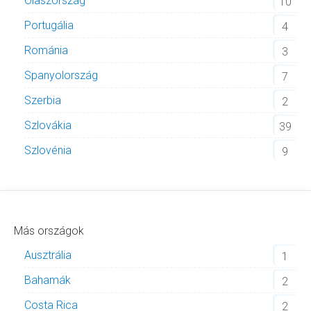
Olaszország
10
Portugália
4
Románia
3
Spanyolország
7
Szerbia
2
Szlovákia
39
Szlovénia
9
Más országok
Ausztrália
1
Bahamák
2
Costa Rica
2