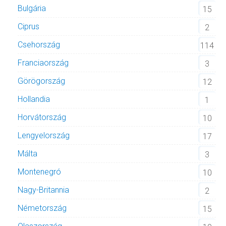
Bulgária
15
Ciprus
2
Csehország
114
Franciaország
3
Görögország
12
Hollandia
1
Horvátország
10
Lengyelország
17
Málta
3
Montenegró
10
Nagy-Britannia
2
Németország
15