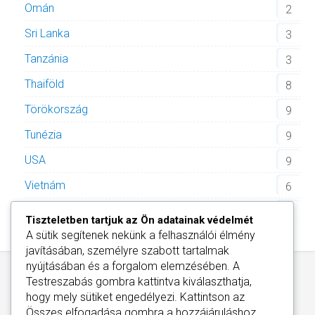
Omán
2
Sri Lanka
3
Tanzánia
3
Thaiföld
8
Törökország
9
Tunézia
9
USA
9
Vietnám
6
Zöld-foki Köztársaság
2
Tiszteletben tartjuk az Ön adatainak védelmét
A sütik segítenek nekünk a felhasználói élmény
javításában, személyre szabott tartalmak
nyújtásában és a forgalom elemzésében. A
Testreszabás
gombra kattintva kiválaszthatja,
hogy mely sütiket engedélyezi. Kattintson az
Összes elfogadása
gombra a hozzájáruláshoz,