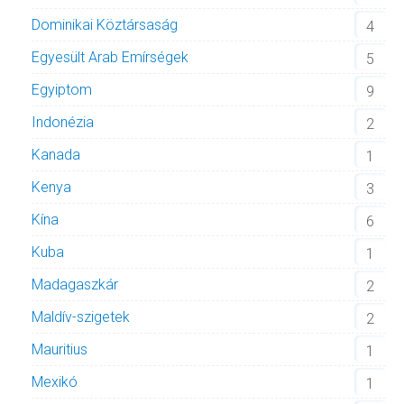
Dominikai Köztársaság
4
Egyesült Arab Emírségek
5
Egyiptom
9
Indonézia
2
Kanada
1
Kenya
3
Kína
6
Kuba
1
Madagaszkár
2
Maldív-szigetek
2
Mauritius
1
Mexikó
1