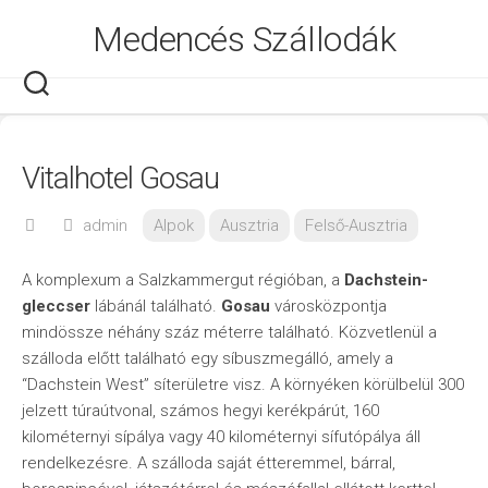
Skip
Medencés Szállodák
to
content
Vitalhotel Gosau
admin
Alpok
Ausztria
Felső-Ausztria
A komplexum a Salzkammergut régióban, a
Dachstein-
gleccser
lábánál található.
Gosau
városközpontja
mindössze néhány száz méterre található. Közvetlenül a
szálloda előtt található egy síbuszmegálló, amely a
“Dachstein West” síterületre visz. A környéken körülbelül 300
jelzett túraútvonal, számos hegyi kerékpárút, 160
kilométernyi sípálya vagy 40 kilométernyi sífutópálya áll
rendelkezésre. A szálloda saját étteremmel, bárral,