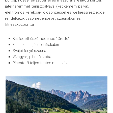
borospincével, játszótérrel és mászófallal ellátott kerttel,
játékteremmel, teniszpályával (két kemény pálya),
elektromos kerékpár-kölcsönzéssel és wellnessrészleggel
rendelkezik úszómedencével, szaunákkal és
fitneszközponttal.
Kis fedett úszómedence “Grotto”
Finn szauna, 2 db infrakabin
Svájci fenyő szauna
Vízágyak, pihenőszoba
Pihentető teljes testes masszázs