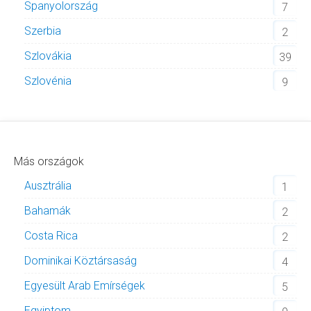
Spanyolország
7
Szerbia
2
Szlovákia
39
Szlovénia
9
Más országok
Ausztrália
1
Bahamák
2
Costa Rica
2
Dominikai Köztársaság
4
Egyesült Arab Emírségek
5
Egyiptom