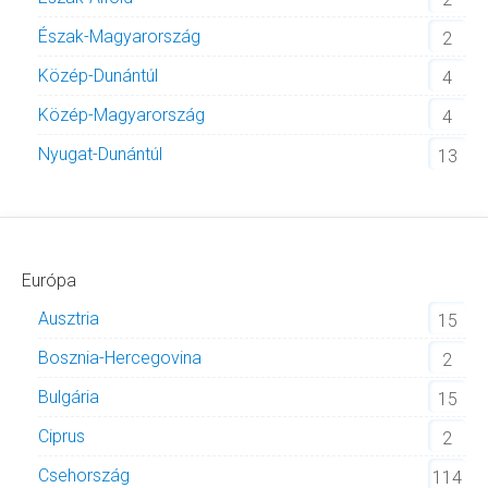
Észak-Magyarország
2
Közép-Dunántúl
4
Közép-Magyarország
4
Nyugat-Dunántúl
13
Európa
Ausztria
15
Bosznia-Hercegovina
2
Bulgária
15
Ciprus
2
Csehország
114