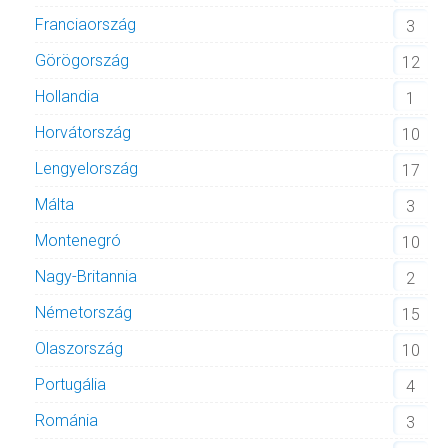
Franciaország
3
Görögország
12
Hollandia
1
Horvátország
10
Lengyelország
17
Málta
3
Montenegró
10
Nagy-Britannia
2
Németország
15
Olaszország
10
Portugália
4
Románia
3