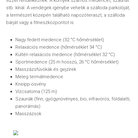
vízzel rendelkeznek. A környék számos medencét, szaunát
stb. kínál. A vendégek igénybe vehetik a szálloda parkolóját,
a természet közepén található napozóteraszt, a szálloda
bárját vagy a fitneszközpontot is.
Nagy fedett medence (32 °C hőmérséklet)
Relaxációs medence (hőmérséklet 34 °C)
Kültéri relaxációs medence (hőmérséklet 32 °C)
Sportmedence (25 m hosszú, 26 °C hőmérséklet)
Masszázsfúvókák és gejzírek
Meleg termálmedence
Kneipp-ösvény
Vízcsatorna (125 m)
Szaunák (finn, gyógynövényes, bio, infravörös, földalatti,
panorámás)
Masszázsok