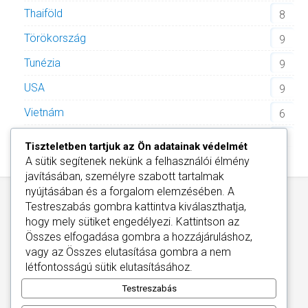
Thaiföld
8
Törökország
9
Tunézia
9
USA
9
Vietnám
6
Zöld-foki Köztársaság
2
Tiszteletben tartjuk az Ön adatainak védelmét
A sütik segítenek nekünk a felhasználói élmény
javításában, személyre szabott tartalmak
nyújtásában és a forgalom elemzésében. A
Testreszabás
gombra kattintva kiválaszthatja,
hogy mely sütiket engedélyezi. Kattintson az
Összes elfogadása
gombra a hozzájáruláshoz,
vagy az
Összes elutasítása
gombra a nem
Információ
/
Kapcsolat
/
Információk a Cookies
létfontosságú sütik elutasításához.
Wellness Szállodák Magyarországon
Copyright © 2026
Testreszabás