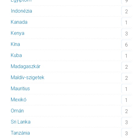
9
Indonézia
2
Kanada
1
Kenya
3
Kína
6
Kuba
1
Madagaszkár
2
Maldív-szigetek
2
Mauritius
1
Mexikó
1
Omán
2
Sri Lanka
3
Tanzánia
3