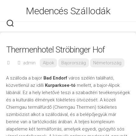
Skip
Medencés Szállodák
to
content
Thermenhotel Ströbinger Hof
admin
Alpok
Bajorország
Németország
A szálloda a bajor
Bad Endorf
város szélén található,
közvetlenül az idilli
Kurparksee-tó
mellett, a bajor-Alpok
lábánál. Ez a hely lehetővé teszi a szabadtéri tevékenységek
és a kulturális élmények tökéletes ötvözését. A közeli
Chiemgau termálfürdő (Chiemgau Thermen) tökéletes
szimbiózist alkot a szállodával, és a belépőjegyük már
benne van a tartózkodás árában. A teljes komplexum
alapeleme két termálforrás, amelyek egyedi, gyógyító sós