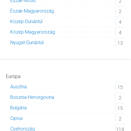
Észak-Alföld
2
Észak-Magyarország
2
Közép-Dunántúl
4
Közép-Magyarország
4
Nyugat-Dunántúl
13
Európa
Ausztria
15
Bosznia-Hercegovina
2
Bulgária
15
Ciprus
2
Csehország
114