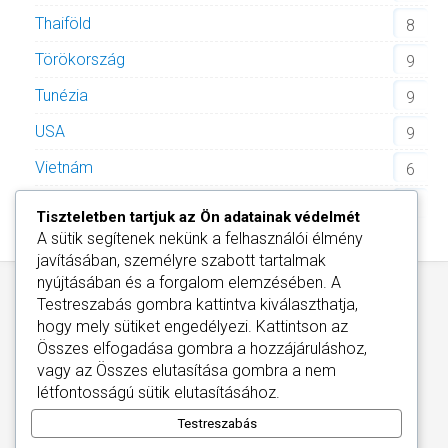
Thaiföld
8
Törökország
9
Tunézia
9
USA
9
Vietnám
6
Zöld-foki Köztársaság
2
Tiszteletben tartjuk az Ön adatainak védelmét
A sütik segítenek nekünk a felhasználói élmény
javításában, személyre szabott tartalmak
nyújtásában és a forgalom elemzésében. A
Testreszabás
gombra kattintva kiválaszthatja,
hogy mely sütiket engedélyezi. Kattintson az
Összes elfogadása
gombra a hozzájáruláshoz,
vagy az
Összes elutasítása
gombra a nem
Információ
/
Kapcsolat
/
Információk a Cookies
létfontosságú sütik elutasításához.
Wellness Szállodák Magyarországon
Copyright © 2026
Testreszabás