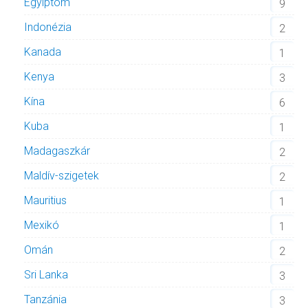
Egyiptom
9
Indonézia
2
Kanada
1
Kenya
3
Kína
6
Kuba
1
Madagaszkár
2
Maldív-szigetek
2
Mauritius
1
Mexikó
1
Omán
2
Sri Lanka
3
Tanzánia
3