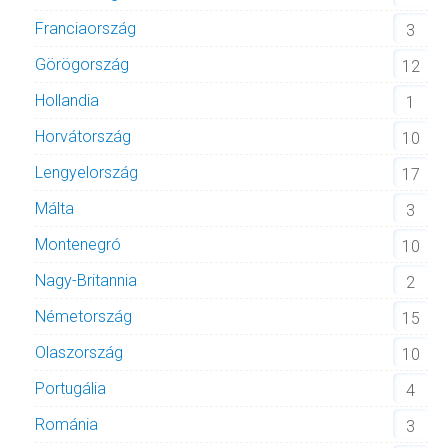
Franciaország
3
Görögország
12
Hollandia
1
Horvátország
10
Lengyelország
17
Málta
3
Montenegró
10
Nagy-Britannia
2
Németország
15
Olaszország
10
Portugália
4
Románia
3