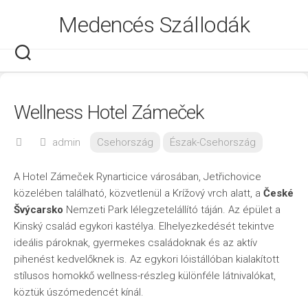
Skip
Medencés Szállodák
to
content
Wellness Hotel Zámeček
admin
Csehország
Észak-Csehország
A Hotel Zámeček Rynarticice városában, Jetřichovice
közelében található, közvetlenül a Krížový vrch alatt, a
České
Švýcarsko
Nemzeti Park lélegzetelállító táján. Az épület a
Kinský család egykori kastélya. Elhelyezkedését tekintve
ideális pároknak, gyermekes családoknak és az aktív
pihenést kedvelőknek is. Az egykori lóistállóban kialakított
stílusos homokkő wellness-részleg különféle látnivalókat,
köztük úszómedencét kínál.