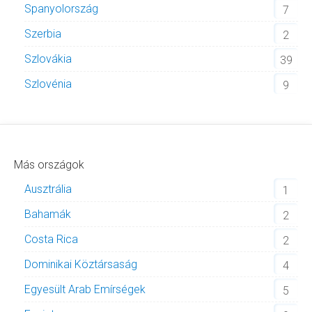
Spanyolország
7
Szerbia
2
Szlovákia
39
Szlovénia
9
Más országok
Ausztrália
1
Bahamák
2
Costa Rica
2
Dominikai Köztársaság
4
Egyesült Arab Emírségek
5